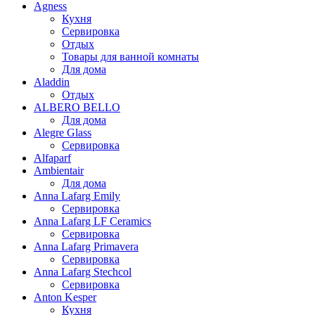
Agness
Кухня
Сервировка
Отдых
Товары для ванной комнаты
Для дома
Aladdin
Отдых
ALBERO BELLO
Для дома
Alegre Glass
Сервировка
Alfaparf
Ambientair
Для дома
Anna Lafarg Emily
Сервировка
Anna Lafarg LF Ceramics
Сервировка
Anna Lafarg Primavera
Сервировка
Anna Lafarg Stechcol
Сервировка
Anton Kesper
Кухня