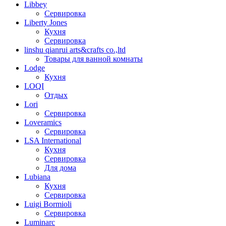
Libbey
Сервировка
Liberty Jones
Кухня
Сервировка
linshu qianrui arts&crafts co.,ltd
Товары для ванной комнаты
Lodge
Кухня
LOQI
Отдых
Lori
Сервировка
Loveramics
Сервировка
LSA International
Кухня
Сервировка
Для дома
Lubiana
Кухня
Сервировка
Luigi Bormioli
Сервировка
Luminarc