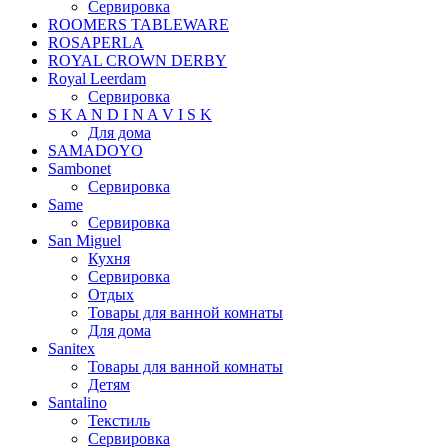
Сервировка
ROOMERS TABLEWARE
ROSAPERLA
ROYAL CROWN DERBY
Royal Leerdam
Сервировка
S K A N D I N A V I S K
Для дома
SAMADOYO
Sambonet
Сервировка
Same
Сервировка
San Miguel
Кухня
Сервировка
Отдых
Товары для ванной комнаты
Для дома
Sanitex
Товары для ванной комнаты
Детям
Santalino
Текстиль
Сервировка