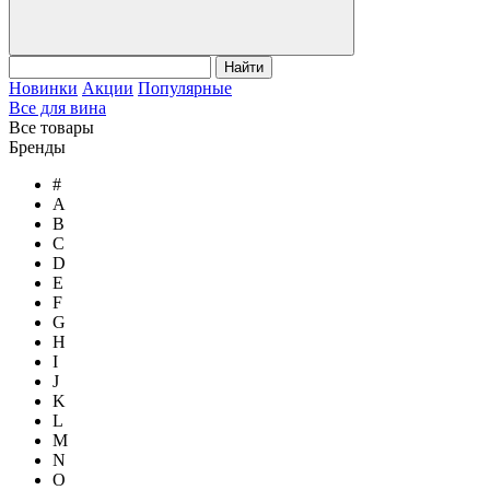
Найти
Новинки
Акции
Популярные
Все для вина
Все товары
Бренды
#
A
B
C
D
E
F
G
H
I
J
K
L
M
N
O