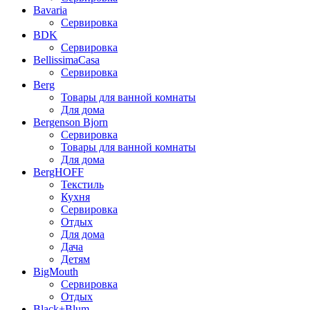
Bavaria
Сервировка
BDK
Сервировка
BellissimaCasa
Сервировка
Berg
Товары для ванной комнаты
Для дома
Bergenson Bjorn
Сервировка
Товары для ванной комнаты
Для дома
BergHOFF
Текстиль
Кухня
Сервировка
Отдых
Для дома
Дача
Детям
BigMouth
Сервировка
Отдых
Black+Blum