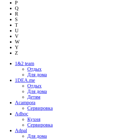
P
Q
R
S
T
U
V
W
Y
Z
1&2 team
Отдых
Для дома
1DEA.me
Отдых
Для дома
Детям
Acampora
Сервировка
Adhoc
Кухня
Сервировка
Adpal
Для дома