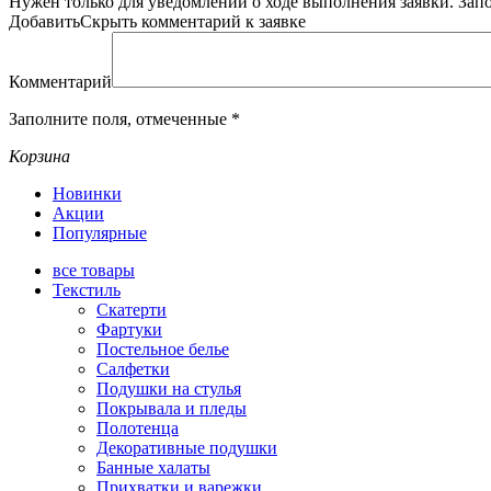
Нужен только для уведомлений о ходе выполнения заявки.
Зап
Добавить
Скрыть
комментарий к заявке
Комментарий
Заполните поля, отмеченные
*
Корзина
Новинки
Акции
Популярные
все
товары
Текстиль
Скатерти
Фартуки
Постельное белье
Салфетки
Подушки на стулья
Покрывала и пледы
Полотенца
Декоративные подушки
Банные халаты
Прихватки и варежки