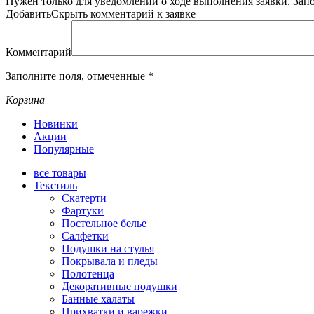
Нужен только для уведомлений о ходе выполнения заявки.
Зап
Добавить
Скрыть
комментарий к заявке
Комментарий
Заполните поля, отмеченные
*
Корзина
Новинки
Акции
Популярные
все
товары
Текстиль
Скатерти
Фартуки
Постельное белье
Салфетки
Подушки на стулья
Покрывала и пледы
Полотенца
Декоративные подушки
Банные халаты
Прихватки и варежки