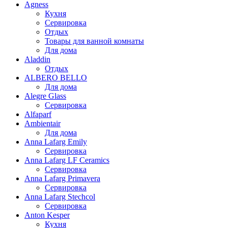
Agness
Кухня
Сервировка
Отдых
Товары для ванной комнаты
Для дома
Aladdin
Отдых
ALBERO BELLO
Для дома
Alegre Glass
Сервировка
Alfaparf
Ambientair
Для дома
Anna Lafarg Emily
Сервировка
Anna Lafarg LF Ceramics
Сервировка
Anna Lafarg Primavera
Сервировка
Anna Lafarg Stechcol
Сервировка
Anton Kesper
Кухня