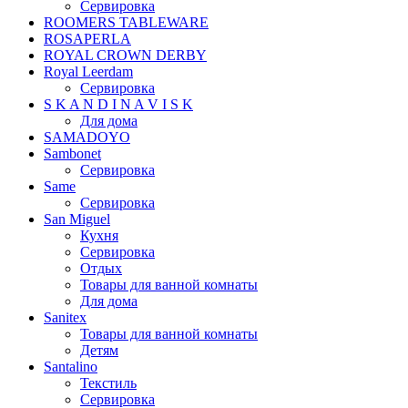
Сервировка
ROOMERS TABLEWARE
ROSAPERLA
ROYAL CROWN DERBY
Royal Leerdam
Сервировка
S K A N D I N A V I S K
Для дома
SAMADOYO
Sambonet
Сервировка
Same
Сервировка
San Miguel
Кухня
Сервировка
Отдых
Товары для ванной комнаты
Для дома
Sanitex
Товары для ванной комнаты
Детям
Santalino
Текстиль
Сервировка