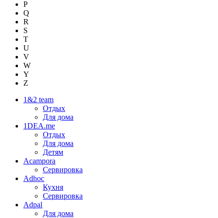
P
Q
R
S
T
U
V
W
Y
Z
1&2 team
Отдых
Для дома
1DEA.me
Отдых
Для дома
Детям
Acampora
Сервировка
Adhoc
Кухня
Сервировка
Adpal
Для дома