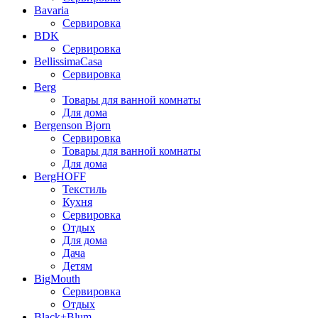
Bavaria
Сервировка
BDK
Сервировка
BellissimaCasa
Сервировка
Berg
Товары для ванной комнаты
Для дома
Bergenson Bjorn
Сервировка
Товары для ванной комнаты
Для дома
BergHOFF
Текстиль
Кухня
Сервировка
Отдых
Для дома
Дача
Детям
BigMouth
Сервировка
Отдых
Black+Blum