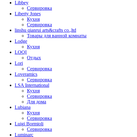
Libbey
Сервировка
Liberty Jones
Кухня
Сервировка
linshu qianrui arts&crafts co.,ltd
Товары для ванной комнаты
Lodge
Кухня
LOQI
Отдых
Lori
Сервировка
Loveramics
Сервировка
LSA International
Кухня
Сервировка
Для дома
Lubiana
Кухня
Сервировка
Luigi Bormioli
Сервировка
Luminarc