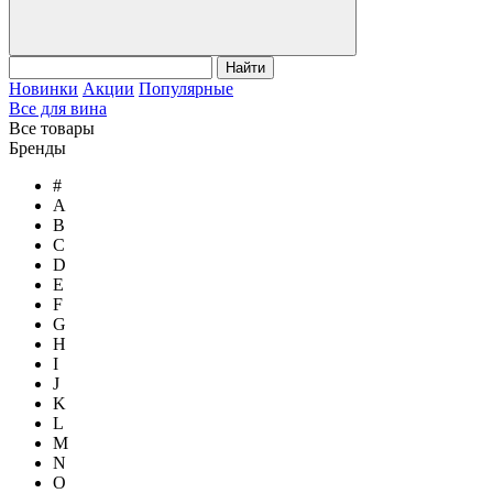
Найти
Новинки
Акции
Популярные
Все для вина
Все товары
Бренды
#
A
B
C
D
E
F
G
H
I
J
K
L
M
N
O