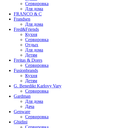
Сервировка
Для дома
FRANCO & C
Frandsen
Для дома
Fred&Friends
Кухня
Сервировка
Отдых
Для дома
Детям
Freitas & Dores
Сервировка
Fusionbrands
Кухня
Детям
G. Benedikt Karlovy Vary
Сервировка
Gardman
Для дома
Дача
Genware
Сервировка
Ghidini
Сервировка