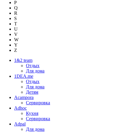
P
Q
R
S
T
U
V
W
Y
Z
1&2 team
Отдых
Для дома
1DEA.me
Отдых
Для дома
Детям
Acampora
Сервировка
Adhoc
Кухня
Сервировка
Adpal
Для дома