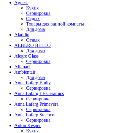
Agness
Кухня
Сервировка
Отдых
Товары для ванной комнаты
Для дома
Aladdin
Отдых
ALBERO BELLO
Для дома
Alegre Glass
Сервировка
Alfaparf
Ambientair
Для дома
Anna Lafarg Emily
Сервировка
Anna Lafarg LF Ceramics
Сервировка
Anna Lafarg Primavera
Сервировка
Anna Lafarg Stechcol
Сервировка
Anton Kesper
Кухня