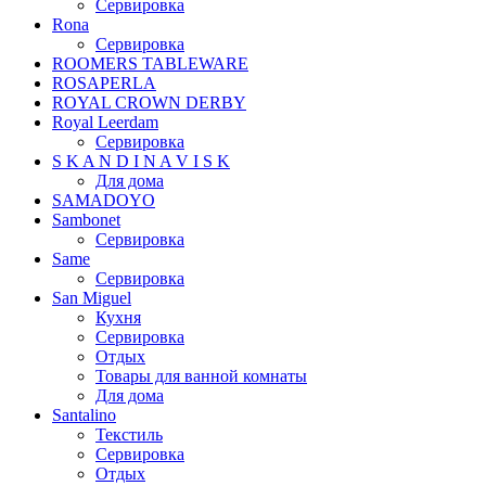
Сервировка
Rona
Сервировка
ROOMERS TABLEWARE
ROSAPERLA
ROYAL CROWN DERBY
Royal Leerdam
Сервировка
S K A N D I N A V I S K
Для дома
SAMADOYO
Sambonet
Сервировка
Same
Сервировка
San Miguel
Кухня
Сервировка
Отдых
Товары для ванной комнаты
Для дома
Santalino
Текстиль
Сервировка
Отдых