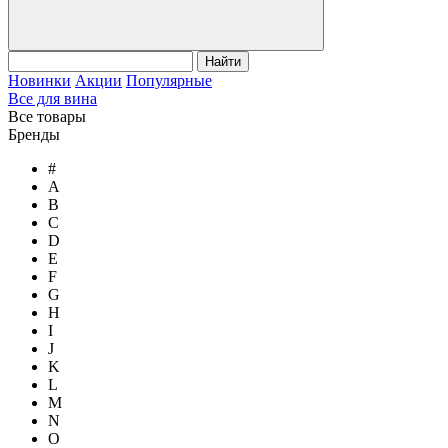
Найти
Новинки
Акции
Популярные
Все для вина
Все товары
Бренды
#
A
B
C
D
E
F
G
H
I
J
K
L
M
N
O