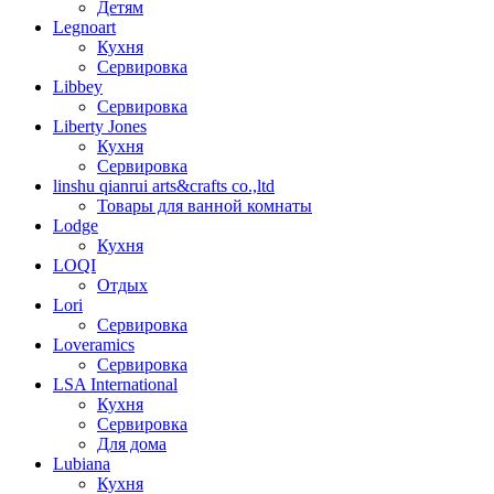
Детям
Legnoart
Кухня
Сервировка
Libbey
Сервировка
Liberty Jones
Кухня
Сервировка
linshu qianrui arts&crafts co.,ltd
Товары для ванной комнаты
Lodge
Кухня
LOQI
Отдых
Lori
Сервировка
Loveramics
Сервировка
LSA International
Кухня
Сервировка
Для дома
Lubiana
Кухня