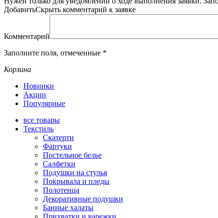
Нужен только для уведомлений о ходе выполнения заявки.
Зап
Добавить
Скрыть
комментарий к заявке
Комментарий
Заполните поля, отмеченные
*
Корзина
Новинки
Акции
Популярные
все
товары
Текстиль
Скатерти
Фартуки
Постельное белье
Салфетки
Подушки на стулья
Покрывала и пледы
Полотенца
Декоративные подушки
Банные халаты
Прихватки и варежки