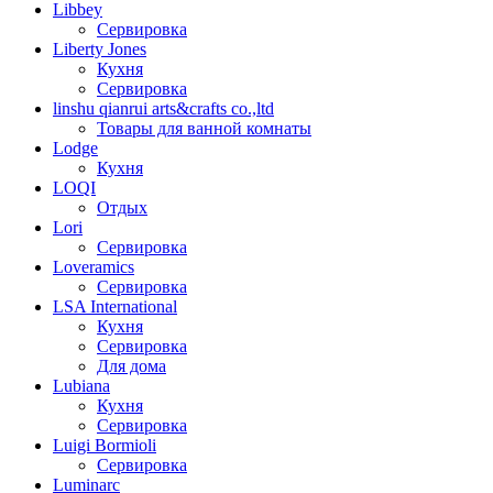
Libbey
Сервировка
Liberty Jones
Кухня
Сервировка
linshu qianrui arts&crafts co.,ltd
Товары для ванной комнаты
Lodge
Кухня
LOQI
Отдых
Lori
Сервировка
Loveramics
Сервировка
LSA International
Кухня
Сервировка
Для дома
Lubiana
Кухня
Сервировка
Luigi Bormioli
Сервировка
Luminarc