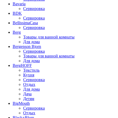
Bavaria
Сервировка
BDK
Сервировка
BellissimaCasa
Сервировка
Berg
Товары для ванной комнаты
Для дома
Bergenson Bjorn
Сервировка
Товары для ванной комнаты
Для дома
BergHOFF
Текстиль
Кухня
Сервировка
Отдых
Для дома
Дача
Детям
BigMouth
Сервировка
Отдых
Black+Blum