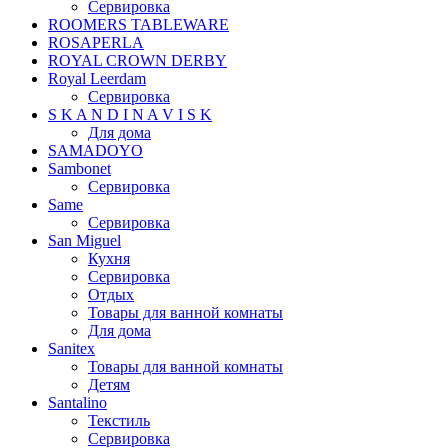
Сервировка
ROOMERS TABLEWARE
ROSAPERLA
ROYAL CROWN DERBY
Royal Leerdam
Сервировка
S K A N D I N A V I S K
Для дома
SAMADOYO
Sambonet
Сервировка
Same
Сервировка
San Miguel
Кухня
Сервировка
Отдых
Товары для ванной комнаты
Для дома
Sanitex
Товары для ванной комнаты
Детям
Santalino
Текстиль
Сервировка