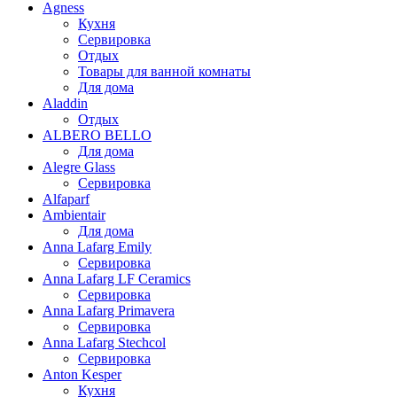
Agness
Кухня
Сервировка
Отдых
Товары для ванной комнаты
Для дома
Aladdin
Отдых
ALBERO BELLO
Для дома
Alegre Glass
Сервировка
Alfaparf
Ambientair
Для дома
Anna Lafarg Emily
Сервировка
Anna Lafarg LF Ceramics
Сервировка
Anna Lafarg Primavera
Сервировка
Anna Lafarg Stechcol
Сервировка
Anton Kesper
Кухня