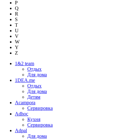
P
Q
R
S
T
U
V
W
Y
Z
1&2 team
Отдых
Для дома
1DEA.me
Отдых
Для дома
Детям
Acampora
Сервировка
Adhoc
Кухня
Сервировка
Adpal
Для дома