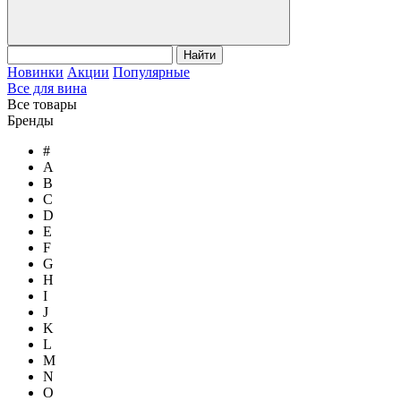
Найти
Новинки
Акции
Популярные
Все для вина
Все товары
Бренды
#
A
B
C
D
E
F
G
H
I
J
K
L
M
N
O