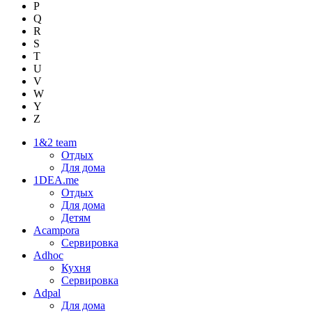
P
Q
R
S
T
U
V
W
Y
Z
1&2 team
Отдых
Для дома
1DEA.me
Отдых
Для дома
Детям
Acampora
Сервировка
Adhoc
Кухня
Сервировка
Adpal
Для дома