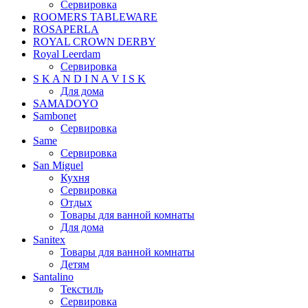
Сервировка
ROOMERS TABLEWARE
ROSAPERLA
ROYAL CROWN DERBY
Royal Leerdam
Сервировка
S K A N D I N A V I S K
Для дома
SAMADOYO
Sambonet
Сервировка
Same
Сервировка
San Miguel
Кухня
Сервировка
Отдых
Товары для ванной комнаты
Для дома
Sanitex
Товары для ванной комнаты
Детям
Santalino
Текстиль
Сервировка