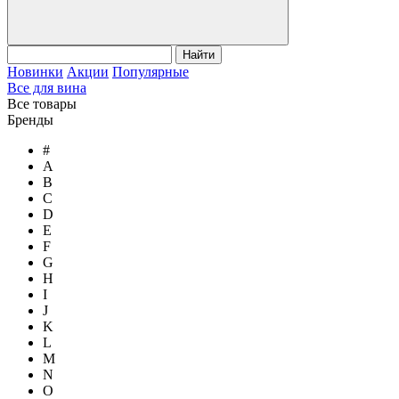
Найти
Новинки
Акции
Популярные
Все для вина
Все товары
Бренды
#
A
B
C
D
E
F
G
H
I
J
K
L
M
N
O