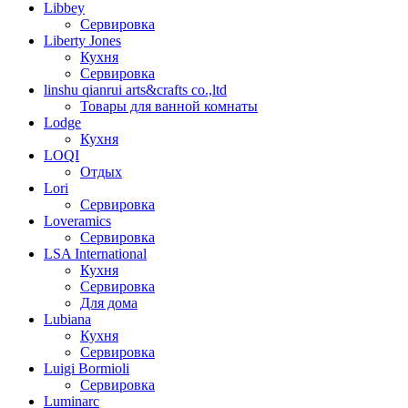
Libbey
Сервировка
Liberty Jones
Кухня
Сервировка
linshu qianrui arts&crafts co.,ltd
Товары для ванной комнаты
Lodge
Кухня
LOQI
Отдых
Lori
Сервировка
Loveramics
Сервировка
LSA International
Кухня
Сервировка
Для дома
Lubiana
Кухня
Сервировка
Luigi Bormioli
Сервировка
Luminarc