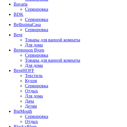
Bavaria
Сервировка
BDK
Сервировка
BellissimaCasa
Сервировка
Berg
Товары для ванной комнаты
Для дома
Bergenson Bjorn
Сервировка
Товары для ванной комнаты
Для дома
BergHOFF
Текстиль
Кухня
Сервировка
Отдых
Для дома
Дача
Детям
BigMouth
Сервировка
Отдых
Black+Blum