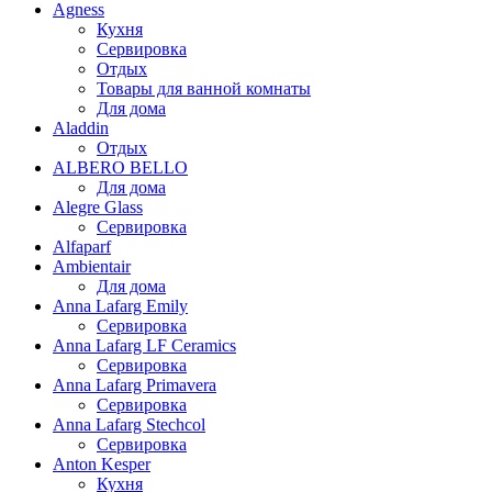
Agness
Кухня
Сервировка
Отдых
Товары для ванной комнаты
Для дома
Aladdin
Отдых
ALBERO BELLO
Для дома
Alegre Glass
Сервировка
Alfaparf
Ambientair
Для дома
Anna Lafarg Emily
Сервировка
Anna Lafarg LF Ceramics
Сервировка
Anna Lafarg Primavera
Сервировка
Anna Lafarg Stechcol
Сервировка
Anton Kesper
Кухня