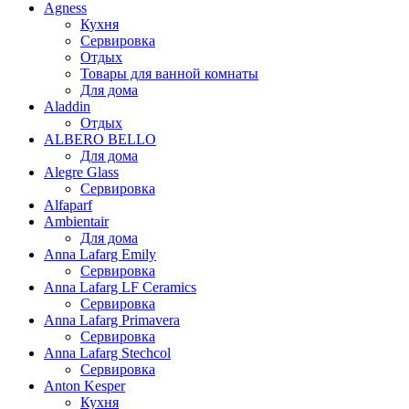
Agness
Кухня
Сервировка
Отдых
Товары для ванной комнаты
Для дома
Aladdin
Отдых
ALBERO BELLO
Для дома
Alegre Glass
Сервировка
Alfaparf
Ambientair
Для дома
Anna Lafarg Emily
Сервировка
Anna Lafarg LF Ceramics
Сервировка
Anna Lafarg Primavera
Сервировка
Anna Lafarg Stechcol
Сервировка
Anton Kesper
Кухня