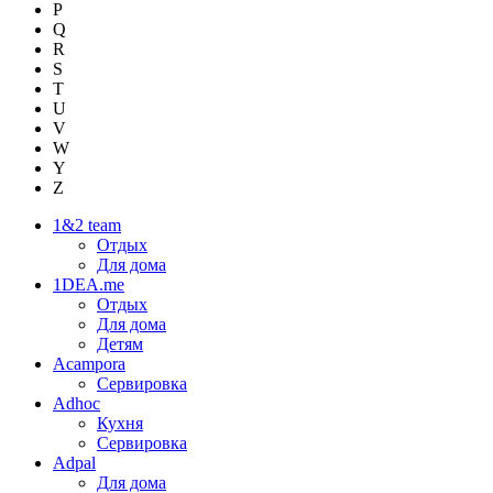
P
Q
R
S
T
U
V
W
Y
Z
1&2 team
Отдых
Для дома
1DEA.me
Отдых
Для дома
Детям
Acampora
Сервировка
Adhoc
Кухня
Сервировка
Adpal
Для дома