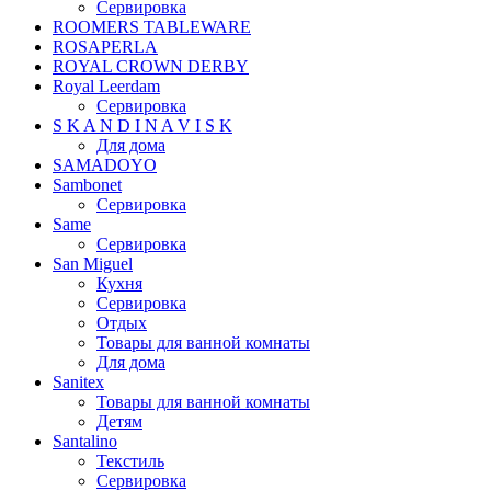
Сервировка
ROOMERS TABLEWARE
ROSAPERLA
ROYAL CROWN DERBY
Royal Leerdam
Сервировка
S K A N D I N A V I S K
Для дома
SAMADOYO
Sambonet
Сервировка
Same
Сервировка
San Miguel
Кухня
Сервировка
Отдых
Товары для ванной комнаты
Для дома
Sanitex
Товары для ванной комнаты
Детям
Santalino
Текстиль
Сервировка