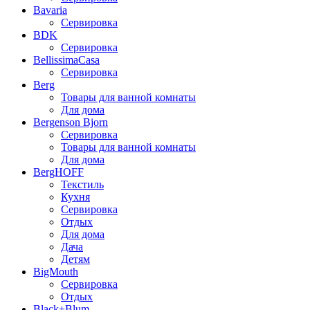
Bavaria
Сервировка
BDK
Сервировка
BellissimaCasa
Сервировка
Berg
Товары для ванной комнаты
Для дома
Bergenson Bjorn
Сервировка
Товары для ванной комнаты
Для дома
BergHOFF
Текстиль
Кухня
Сервировка
Отдых
Для дома
Дача
Детям
BigMouth
Сервировка
Отдых
Black+Blum