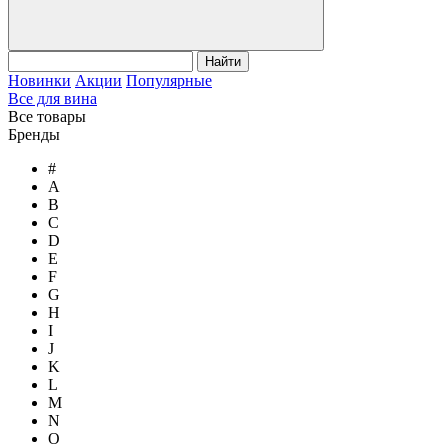
Найти
Новинки
Акции
Популярные
Все для вина
Все товары
Бренды
#
A
B
C
D
E
F
G
H
I
J
K
L
M
N
O