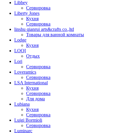
Libbey
Сервировка
Liberty Jones
Кухня
Сервировка
linshu qianrui arts&crafts co.,ltd
Товары для ванной комнаты
Lodge
Кухня
LOQI
Отдых
Lori
Сервировка
Loveramics
Сервировка
LSA International
Кухня
Сервировка
Для дома
Lubiana
Кухня
Сервировка
Luigi Bormioli
Сервировка
Luminarc