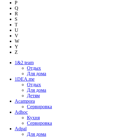
P
Q
R
S
T
U
V
W
Y
Z
1&2 team
Отдых
Для дома
1DEA.me
Отдых
Для дома
Детям
Acampora
Сервировка
Adhoc
Кухня
Сервировка
Adpal
Для дома