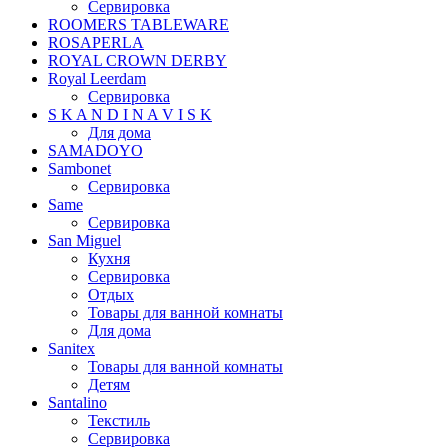
Сервировка
ROOMERS TABLEWARE
ROSAPERLA
ROYAL CROWN DERBY
Royal Leerdam
Сервировка
S K A N D I N A V I S K
Для дома
SAMADOYO
Sambonet
Сервировка
Same
Сервировка
San Miguel
Кухня
Сервировка
Отдых
Товары для ванной комнаты
Для дома
Sanitex
Товары для ванной комнаты
Детям
Santalino
Текстиль
Сервировка