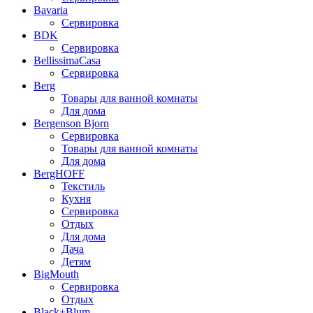
Bavaria
Сервировка
BDK
Сервировка
BellissimaCasa
Сервировка
Berg
Товары для ванной комнаты
Для дома
Bergenson Bjorn
Сервировка
Товары для ванной комнаты
Для дома
BergHOFF
Текстиль
Кухня
Сервировка
Отдых
Для дома
Дача
Детям
BigMouth
Сервировка
Отдых
Black+Blum