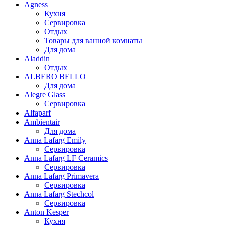
Agness
Кухня
Сервировка
Отдых
Товары для ванной комнаты
Для дома
Aladdin
Отдых
ALBERO BELLO
Для дома
Alegre Glass
Сервировка
Alfaparf
Ambientair
Для дома
Anna Lafarg Emily
Сервировка
Anna Lafarg LF Ceramics
Сервировка
Anna Lafarg Primavera
Сервировка
Anna Lafarg Stechcol
Сервировка
Anton Kesper
Кухня