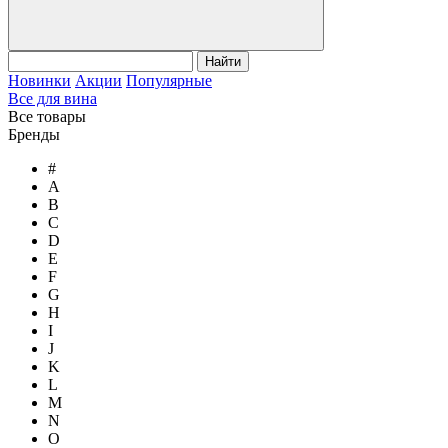
Найти
Новинки
Акции
Популярные
Все для вина
Все товары
Бренды
#
A
B
C
D
E
F
G
H
I
J
K
L
M
N
O