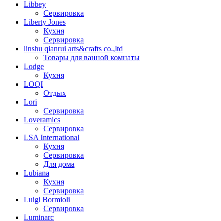
Libbey
Сервировка
Liberty Jones
Кухня
Сервировка
linshu qianrui arts&crafts co.,ltd
Товары для ванной комнаты
Lodge
Кухня
LOQI
Отдых
Lori
Сервировка
Loveramics
Сервировка
LSA International
Кухня
Сервировка
Для дома
Lubiana
Кухня
Сервировка
Luigi Bormioli
Сервировка
Luminarc