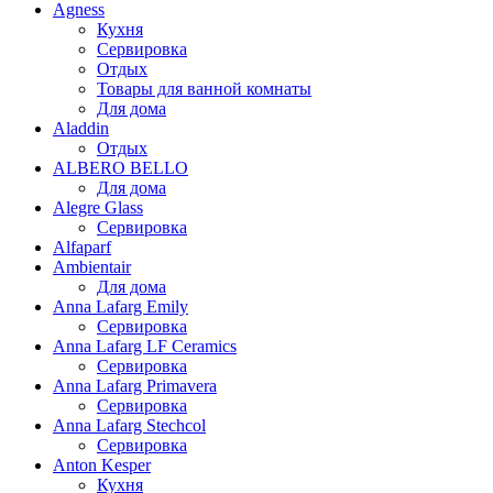
Agness
Кухня
Сервировка
Отдых
Товары для ванной комнаты
Для дома
Aladdin
Отдых
ALBERO BELLO
Для дома
Alegre Glass
Сервировка
Alfaparf
Ambientair
Для дома
Anna Lafarg Emily
Сервировка
Anna Lafarg LF Ceramics
Сервировка
Anna Lafarg Primavera
Сервировка
Anna Lafarg Stechcol
Сервировка
Anton Kesper
Кухня