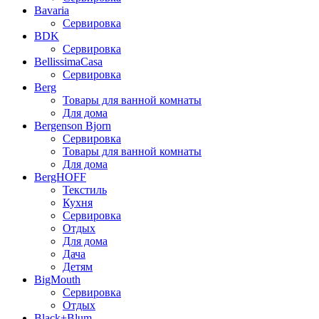
Bavaria
Сервировка
BDK
Сервировка
BellissimaCasa
Сервировка
Berg
Товары для ванной комнаты
Для дома
Bergenson Bjorn
Сервировка
Товары для ванной комнаты
Для дома
BergHOFF
Текстиль
Кухня
Сервировка
Отдых
Для дома
Дача
Детям
BigMouth
Сервировка
Отдых
Black+Blum