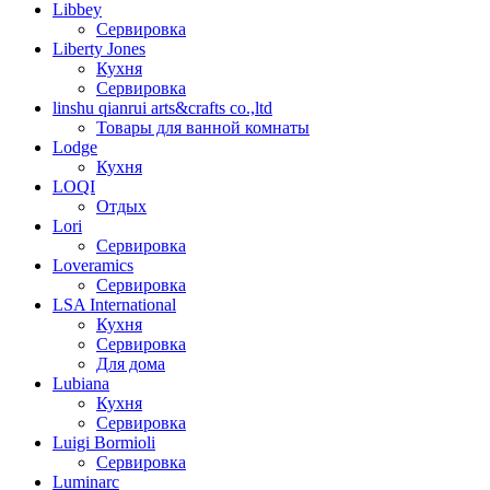
Libbey
Сервировка
Liberty Jones
Кухня
Сервировка
linshu qianrui arts&crafts co.,ltd
Товары для ванной комнаты
Lodge
Кухня
LOQI
Отдых
Lori
Сервировка
Loveramics
Сервировка
LSA International
Кухня
Сервировка
Для дома
Lubiana
Кухня
Сервировка
Luigi Bormioli
Сервировка
Luminarc