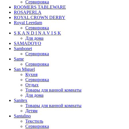
Сервировка
ROOMERS TABLEWARE
ROSAPERLA
ROYAL CROWN DERBY
Royal Leerdam
Сервировка
S K A N D I N A V I S K
Для дома
SAMADOYO
Sambonet
Сервировка
Same
Сервировка
San Miguel
Кухня
Сервировка
Отдых
Товары для ванной комнаты
Для дома
Sanitex
Товары для ванной комнаты
Детям
Santalino
Текстиль
Сервировка