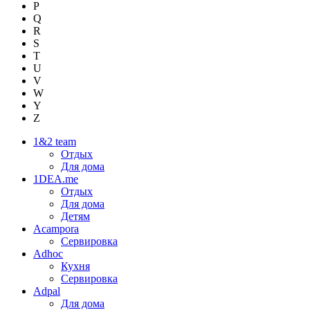
P
Q
R
S
T
U
V
W
Y
Z
1&2 team
Отдых
Для дома
1DEA.me
Отдых
Для дома
Детям
Acampora
Сервировка
Adhoc
Кухня
Сервировка
Adpal
Для дома