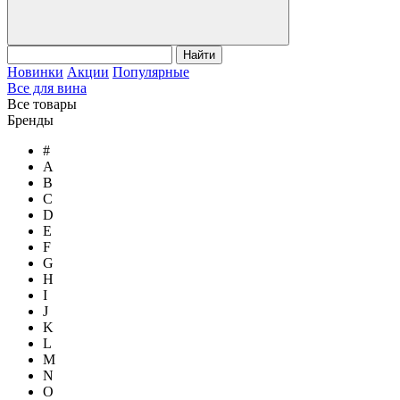
Найти
Новинки
Акции
Популярные
Все для вина
Все товары
Бренды
#
A
B
C
D
E
F
G
H
I
J
K
L
M
N
O