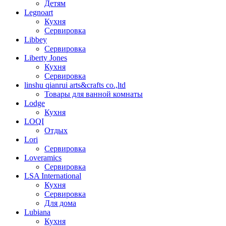
Детям
Legnoart
Кухня
Сервировка
Libbey
Сервировка
Liberty Jones
Кухня
Сервировка
linshu qianrui arts&crafts co.,ltd
Товары для ванной комнаты
Lodge
Кухня
LOQI
Отдых
Lori
Сервировка
Loveramics
Сервировка
LSA International
Кухня
Сервировка
Для дома
Lubiana
Кухня