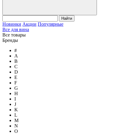
Найти
Новинки
Акции
Популярные
Все для вина
Все товары
Бренды
#
A
B
C
D
E
F
G
H
I
J
K
L
M
N
O