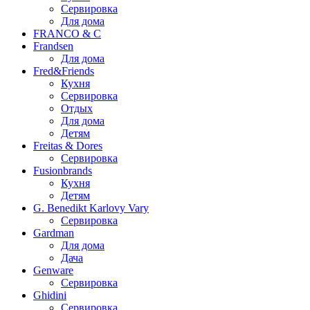
Сервировка
Для дома
FRANCO & C
Frandsen
Для дома
Fred&Friends
Кухня
Сервировка
Отдых
Для дома
Детям
Freitas & Dores
Сервировка
Fusionbrands
Кухня
Детям
G. Benedikt Karlovy Vary
Сервировка
Gardman
Для дома
Дача
Genware
Сервировка
Ghidini
Сервировка