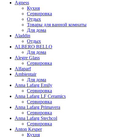
Agness
Кухня
Сервировка
Отдых
Товары для ванной комнаты
Для дома
Aladdin
Отдых
ALBERO BELLO
Для дома
Alegre Glass
Сервировка
Alfaparf
Ambientair
Для дома
Anna Lafarg Emily
Сервировка
Anna Lafarg LF Ceramics
Сервировка
Anna Lafarg Primavera
Сервировка
Anna Lafarg Stechcol
Сервировка
Anton Kesper
Кухня