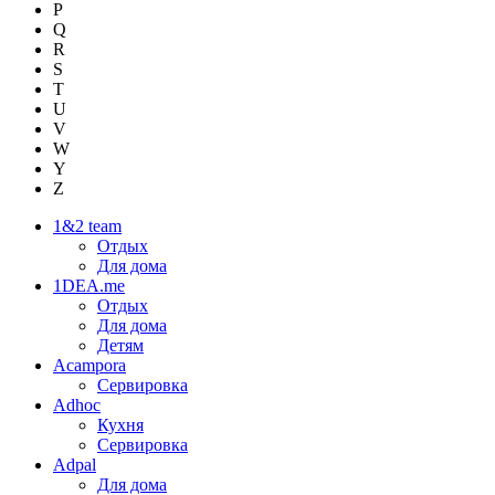
P
Q
R
S
T
U
V
W
Y
Z
1&2 team
Отдых
Для дома
1DEA.me
Отдых
Для дома
Детям
Acampora
Сервировка
Adhoc
Кухня
Сервировка
Adpal
Для дома