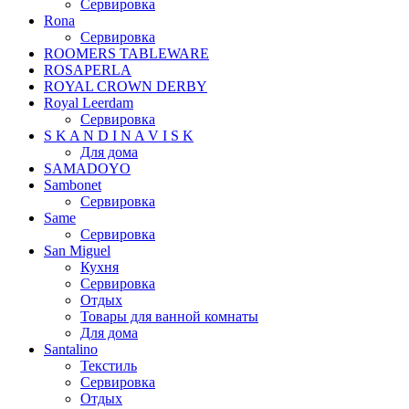
Сервировка
Rona
Сервировка
ROOMERS TABLEWARE
ROSAPERLA
ROYAL CROWN DERBY
Royal Leerdam
Сервировка
S K A N D I N A V I S K
Для дома
SAMADOYO
Sambonet
Сервировка
Same
Сервировка
San Miguel
Кухня
Сервировка
Отдых
Товары для ванной комнаты
Для дома
Santalino
Текстиль
Сервировка
Отдых