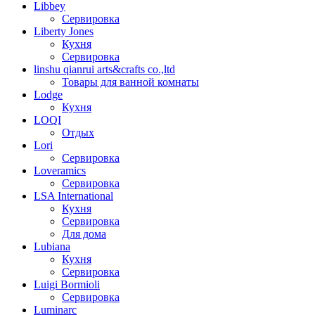
Libbey
Сервировка
Liberty Jones
Кухня
Сервировка
linshu qianrui arts&crafts co.,ltd
Товары для ванной комнаты
Lodge
Кухня
LOQI
Отдых
Lori
Сервировка
Loveramics
Сервировка
LSA International
Кухня
Сервировка
Для дома
Lubiana
Кухня
Сервировка
Luigi Bormioli
Сервировка
Luminarc