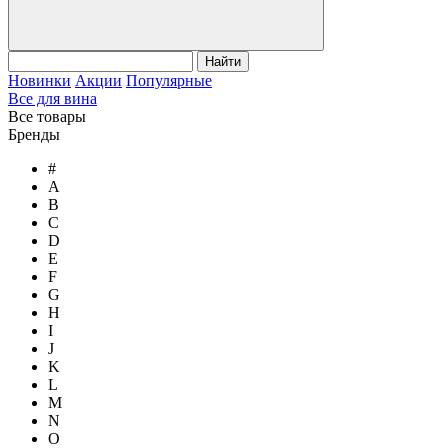
Найти
Новинки
Акции
Популярные
Все для вина
Все товары
Бренды
#
A
B
C
D
E
F
G
H
I
J
K
L
M
N
O