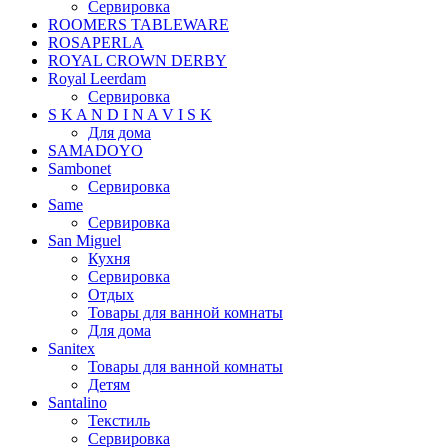
Сервировка
ROOMERS TABLEWARE
ROSAPERLA
ROYAL CROWN DERBY
Royal Leerdam
Сервировка
S K A N D I N A V I S K
Для дома
SAMADOYO
Sambonet
Сервировка
Same
Сервировка
San Miguel
Кухня
Сервировка
Отдых
Товары для ванной комнаты
Для дома
Sanitex
Товары для ванной комнаты
Детям
Santalino
Текстиль
Сервировка