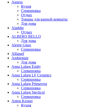
Agness
Кухня
Сервировка
Отдых
Товары для ванной комнаты
Для дома
Aladdin
Отдых
ALBERO BELLO
Для дома
Alegre Glass
Сервировка
Alfaparf
Ambientair
Для дома
Anna Lafarg Emily
Сервировка
Anna Lafarg LF Ceramics
Сервировка
Anna Lafarg Primavera
Сервировка
Anna Lafarg Stechcol
Сервировка
Anton Kesper
Кухня