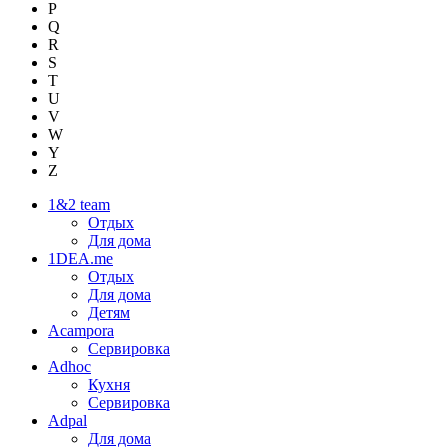
P
Q
R
S
T
U
V
W
Y
Z
1&2 team
Отдых
Для дома
1DEA.me
Отдых
Для дома
Детям
Acampora
Сервировка
Adhoc
Кухня
Сервировка
Adpal
Для дома