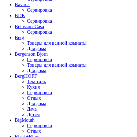
Bavaria
Сервировка
BDK
Сервировка
BellissimaCasa
Сервировка
Berg
Товары для ванной комнаты
Для дома
Bergenson Bjorn
Сервировка
Товары для ванной комнаты
Для дома
BergHOFF
Текстиль
Кухня
Сервировка
Отдых
Для дома
Дача
Детям
BigMouth
Сервировка
Отдых
Black+Blum