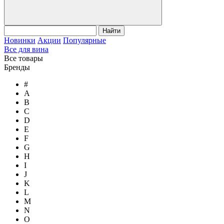
Найти
Новинки
Акции
Популярные
Все для вина
Все товары
Бренды
#
A
B
C
D
E
F
G
H
I
J
K
L
M
N
O