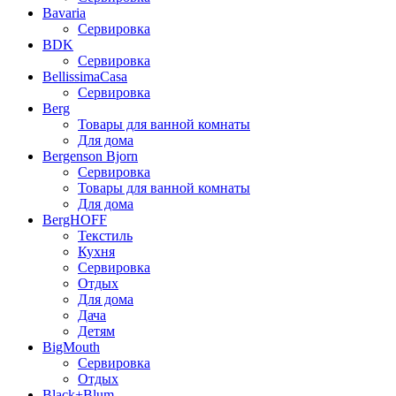
Bavaria
Сервировка
BDK
Сервировка
BellissimaCasa
Сервировка
Berg
Товары для ванной комнаты
Для дома
Bergenson Bjorn
Сервировка
Товары для ванной комнаты
Для дома
BergHOFF
Текстиль
Кухня
Сервировка
Отдых
Для дома
Дача
Детям
BigMouth
Сервировка
Отдых
Black+Blum