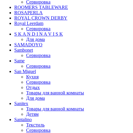
Сервировка
ROOMERS TABLEWARE
ROSAPERLA
ROYAL CROWN DERBY
Royal Leerdam
Сервировка
S K A N D I N A V I S K
Для дома
SAMADOYO
Sambonet
Сервировка
Same
Сервировка
San Miguel
Кухня
Сервировка
Отдых
Товары для ванной комнаты
Для дома
Sanitex
Товары для ванной комнаты
Детям
Santalino
Текстиль
Сервировка