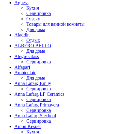
Agness
Кухня
Сервировка
Отдых
Товары для ванной комнаты
Для дома
Aladdin
Отдых
ALBERO BELLO
Для дома
Alegre Glass
Сервировка
Alfaparf
Ambientair
Для дома
Anna Lafarg Emily
Сервировка
Anna Lafarg LF Ceramics
Сервировка
Anna Lafarg Primavera
Сервировка
Anna Lafarg Stechcol
Сервировка
Anton Kesper
Кухня