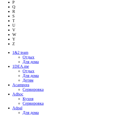
P
Q
R
S
T
U
V
W
Y
Z
1&2 team
Отдых
Для дома
1DEA.me
Отдых
Для дома
Детям
Acampora
Сервировка
Adhoc
Кухня
Сервировка
Adpal
Для дома