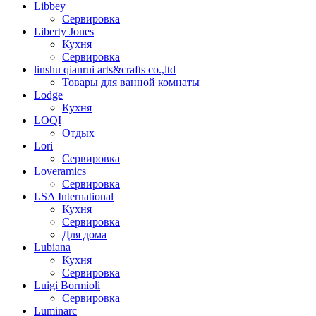
Libbey
Сервировка
Liberty Jones
Кухня
Сервировка
linshu qianrui arts&crafts co.,ltd
Товары для ванной комнаты
Lodge
Кухня
LOQI
Отдых
Lori
Сервировка
Loveramics
Сервировка
LSA International
Кухня
Сервировка
Для дома
Lubiana
Кухня
Сервировка
Luigi Bormioli
Сервировка
Luminarc