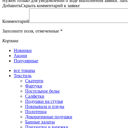
Нужен только для уведомлений о ходе выполнения заявки.
Зап
Добавить
Скрыть
комментарий к заявке
Комментарий
Заполните поля, отмеченные
*
Корзина
Новинки
Акции
Популярные
все
товары
Текстиль
Скатерти
Фартуки
Постельное белье
Салфетки
Подушки на стулья
Покрывала и пледы
Полотенца
Декоративные подушки
Банные халаты
Прихватки и варежки