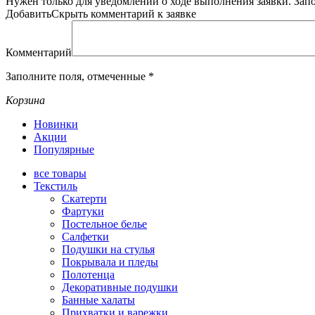
Нужен только для уведомлений о ходе выполнения заявки.
Зап
Добавить
Скрыть
комментарий к заявке
Комментарий
Заполните поля, отмеченные
*
Корзина
Новинки
Акции
Популярные
все
товары
Текстиль
Скатерти
Фартуки
Постельное белье
Салфетки
Подушки на стулья
Покрывала и пледы
Полотенца
Декоративные подушки
Банные халаты
Прихватки и варежки