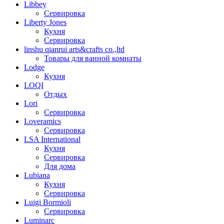
Libbey
Сервировка
Liberty Jones
Кухня
Сервировка
linshu qianrui arts&crafts co.,ltd
Товары для ванной комнаты
Lodge
Кухня
LOQI
Отдых
Lori
Сервировка
Loveramics
Сервировка
LSA International
Кухня
Сервировка
Для дома
Lubiana
Кухня
Сервировка
Luigi Bormioli
Сервировка
Luminarc