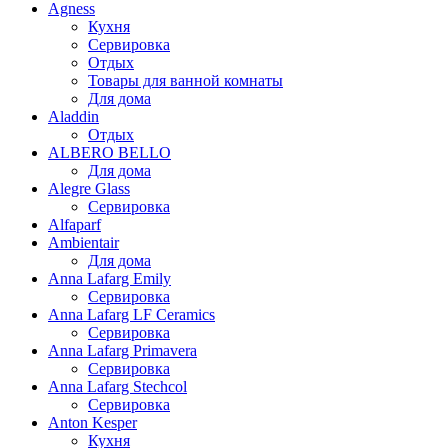
Agness
Кухня
Сервировка
Отдых
Товары для ванной комнаты
Для дома
Aladdin
Отдых
ALBERO BELLO
Для дома
Alegre Glass
Сервировка
Alfaparf
Ambientair
Для дома
Anna Lafarg Emily
Сервировка
Anna Lafarg LF Ceramics
Сервировка
Anna Lafarg Primavera
Сервировка
Anna Lafarg Stechcol
Сервировка
Anton Kesper
Кухня