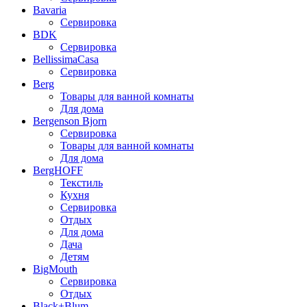
Bavaria
Сервировка
BDK
Сервировка
BellissimaCasa
Сервировка
Berg
Товары для ванной комнаты
Для дома
Bergenson Bjorn
Сервировка
Товары для ванной комнаты
Для дома
BergHOFF
Текстиль
Кухня
Сервировка
Отдых
Для дома
Дача
Детям
BigMouth
Сервировка
Отдых
Black+Blum