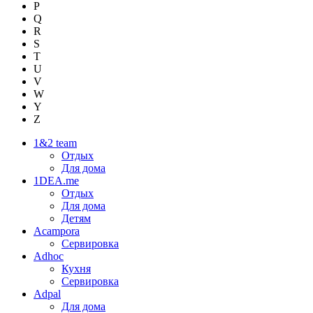
P
Q
R
S
T
U
V
W
Y
Z
1&2 team
Отдых
Для дома
1DEA.me
Отдых
Для дома
Детям
Acampora
Сервировка
Adhoc
Кухня
Сервировка
Adpal
Для дома