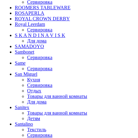
Сервировка
ROOMERS TABLEWARE
ROSAPERLA
ROYAL CROWN DERBY
Royal Leerdam
Сервировка
S K A N D I N A V I S K
Для дома
SAMADOYO
Sambonet
Сервировка
Same
Сервировка
San Miguel
Кухня
Сервировка
Отдых
Товары для ванной комнаты
Для дома
Sanitex
Товары для ванной комнаты
Детям
Santalino
Текстиль
Сервировка