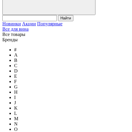
Найти
Новинки
Акции
Популярные
Все для вина
Все товары
Бренды
#
A
B
C
D
E
F
G
H
I
J
K
L
M
N
O