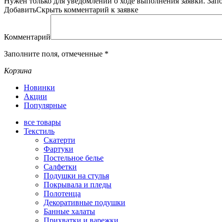
Нужен только для уведомлений о ходе выполнения заявки.
Зап
Добавить
Скрыть
комментарий к заявке
Комментарий
Заполните поля, отмеченные
*
Корзина
Новинки
Акции
Популярные
все
товары
Текстиль
Скатерти
Фартуки
Постельное белье
Салфетки
Подушки на стулья
Покрывала и пледы
Полотенца
Декоративные подушки
Банные халаты
Прихватки и варежки