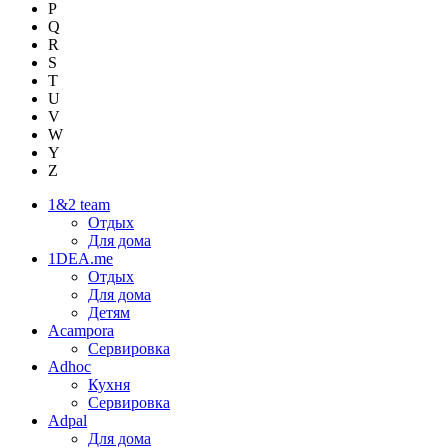
P
Q
R
S
T
U
V
W
Y
Z
1&2 team
Отдых
Для дома
1DEA.me
Отдых
Для дома
Детям
Acampora
Сервировка
Adhoc
Кухня
Сервировка
Adpal
Для дома