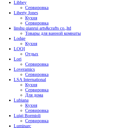
Libbey
Сервировка
Liberty Jones
Кухня
Сервировка
linshu qianrui arts&crafts co.,ltd
Товары для ванной комнаты
Lodge
Кухня
LOQI
Отдых
Lori
Сервировка
Loveramics
Сервировка
LSA International
Кухня
Сервировка
Для дома
Lubiana
Кухня
Сервировка
Luigi Bormioli
Сервировка
Luminarc