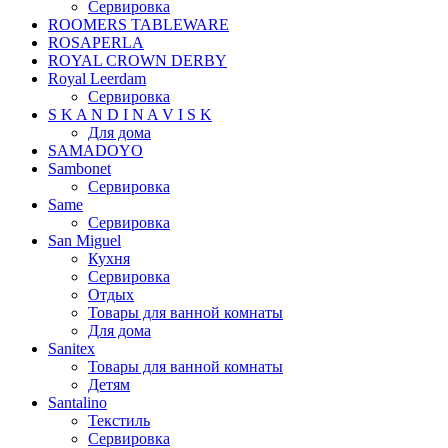
Сервировка
ROOMERS TABLEWARE
ROSAPERLA
ROYAL CROWN DERBY
Royal Leerdam
Сервировка
S K A N D I N A V I S K
Для дома
SAMADOYO
Sambonet
Сервировка
Same
Сервировка
San Miguel
Кухня
Сервировка
Отдых
Товары для ванной комнаты
Для дома
Sanitex
Товары для ванной комнаты
Детям
Santalino
Текстиль
Сервировка