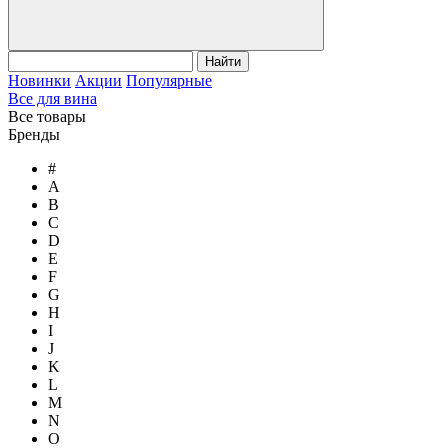
Найти
Новинки
Акции
Популярные
Все для вина
Все товары
Бренды
#
A
B
C
D
E
F
G
H
I
J
K
L
M
N
O