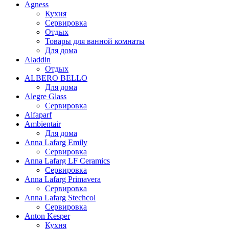
Agness
Кухня
Сервировка
Отдых
Товары для ванной комнаты
Для дома
Aladdin
Отдых
ALBERO BELLO
Для дома
Alegre Glass
Сервировка
Alfaparf
Ambientair
Для дома
Anna Lafarg Emily
Сервировка
Anna Lafarg LF Ceramics
Сервировка
Anna Lafarg Primavera
Сервировка
Anna Lafarg Stechcol
Сервировка
Anton Kesper
Кухня