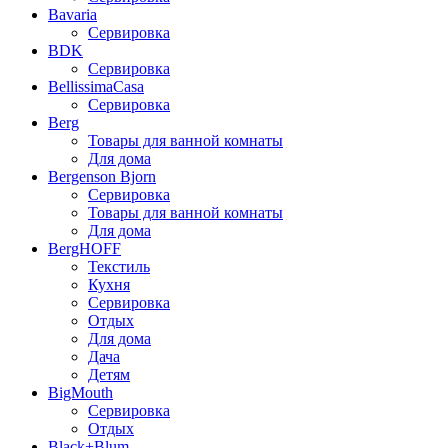
Bavaria
Сервировка
BDK
Сервировка
BellissimaCasa
Сервировка
Berg
Товары для ванной комнаты
Для дома
Bergenson Bjorn
Сервировка
Товары для ванной комнаты
Для дома
BergHOFF
Текстиль
Кухня
Сервировка
Отдых
Для дома
Дача
Детям
BigMouth
Сервировка
Отдых
Black+Blum