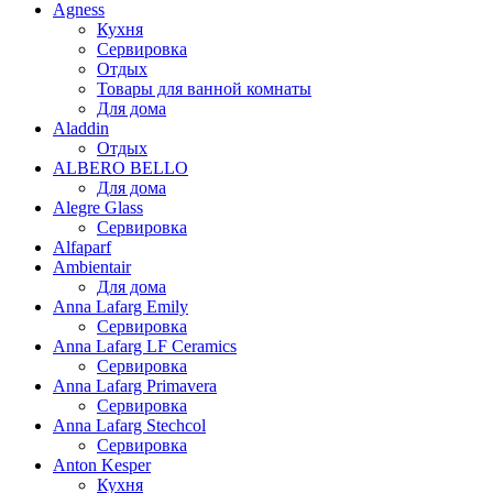
Agness
Кухня
Сервировка
Отдых
Товары для ванной комнаты
Для дома
Aladdin
Отдых
ALBERO BELLO
Для дома
Alegre Glass
Сервировка
Alfaparf
Ambientair
Для дома
Anna Lafarg Emily
Сервировка
Anna Lafarg LF Ceramics
Сервировка
Anna Lafarg Primavera
Сервировка
Anna Lafarg Stechcol
Сервировка
Anton Kesper
Кухня