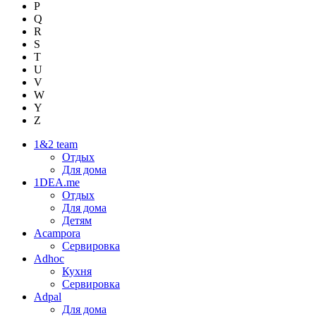
P
Q
R
S
T
U
V
W
Y
Z
1&2 team
Отдых
Для дома
1DEA.me
Отдых
Для дома
Детям
Acampora
Сервировка
Adhoc
Кухня
Сервировка
Adpal
Для дома