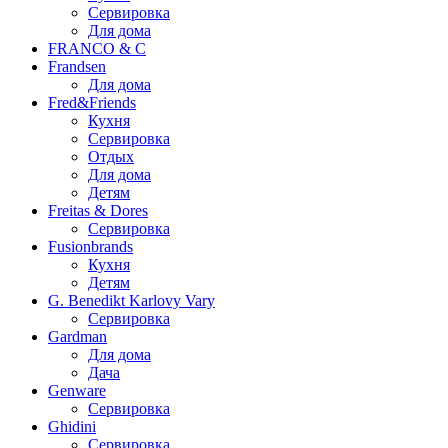
Сервировка
Для дома
FRANCO & C
Frandsen
Для дома
Fred&Friends
Кухня
Сервировка
Отдых
Для дома
Детям
Freitas & Dores
Сервировка
Fusionbrands
Кухня
Детям
G. Benedikt Karlovy Vary
Сервировка
Gardman
Для дома
Дача
Genware
Сервировка
Ghidini
Сервировка