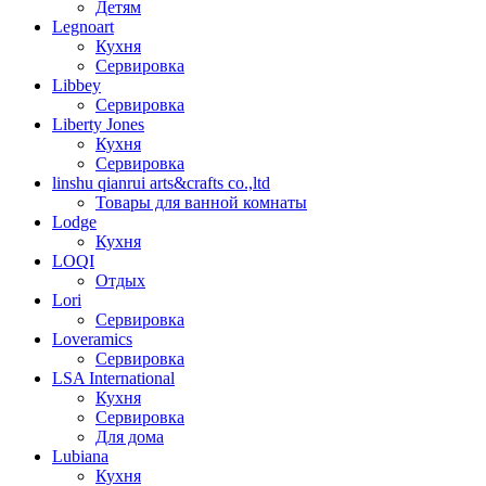
Детям
Legnoart
Кухня
Сервировка
Libbey
Сервировка
Liberty Jones
Кухня
Сервировка
linshu qianrui arts&crafts co.,ltd
Товары для ванной комнаты
Lodge
Кухня
LOQI
Отдых
Lori
Сервировка
Loveramics
Сервировка
LSA International
Кухня
Сервировка
Для дома
Lubiana
Кухня