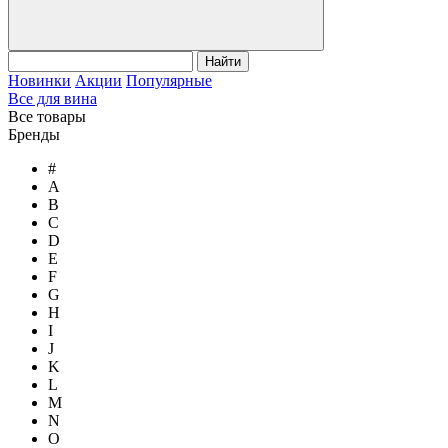
Найти
Новинки
Акции
Популярные
Все для вина
Все товары
Бренды
#
A
B
C
D
E
F
G
H
I
J
K
L
M
N
O