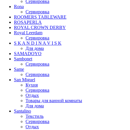
Сервировка
Rona
Сервировка
ROOMERS TABLEWARE
ROSAPERLA
ROYAL CROWN DERBY
Royal Leerdam
Сервировка
S K A N D I N A V I S K
Для дома
SAMADOYO
Sambonet
Сервировка
Same
Сервировка
San Miguel
Кухня
Сервировка
Отдых
Товары для ванной комнаты
Для дома
Santalino
Текстиль
Сервировка
Отдых