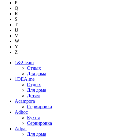
P
Q
R
S
T
U
V
W
Y
Z
1&2 team
Отдых
Для дома
1DEA.me
Отдых
Для дома
Детям
Acampora
Сервировка
Adhoc
Кухня
Сервировка
Adpal
Для дома