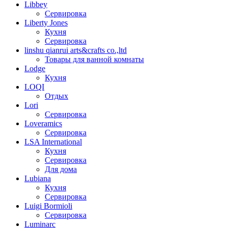
Libbey
Сервировка
Liberty Jones
Кухня
Сервировка
linshu qianrui arts&crafts co.,ltd
Товары для ванной комнаты
Lodge
Кухня
LOQI
Отдых
Lori
Сервировка
Loveramics
Сервировка
LSA International
Кухня
Сервировка
Для дома
Lubiana
Кухня
Сервировка
Luigi Bormioli
Сервировка
Luminarc