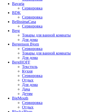
Bavaria
Сервировка
BDK
Сервировка
BellissimaCasa
Сервировка
Berg
Товары для ванной комнаты
Для дома
Bergenson Bjorn
Сервировка
Товары для ванной комнаты
Для дома
BergHOFF
Текстиль
Кухня
Сервировка
Отдых
Для дома
Дача
Детям
BigMouth
Сервировка
Отдых
Black+Blum