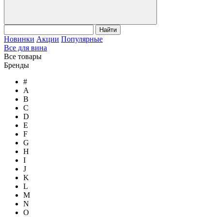
Найти
Новинки
Акции
Популярные
Все для вина
Все товары
Бренды
#
A
B
C
D
E
F
G
H
I
J
K
L
M
N
O