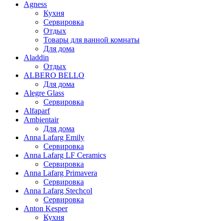
Agness
Кухня
Сервировка
Отдых
Товары для ванной комнаты
Для дома
Aladdin
Отдых
ALBERO BELLO
Для дома
Alegre Glass
Сервировка
Alfaparf
Ambientair
Для дома
Anna Lafarg Emily
Сервировка
Anna Lafarg LF Ceramics
Сервировка
Anna Lafarg Primavera
Сервировка
Anna Lafarg Stechcol
Сервировка
Anton Kesper
Кухня