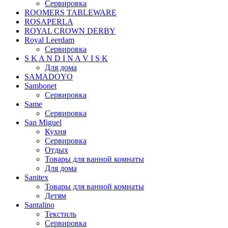
Сервировка
ROOMERS TABLEWARE
ROSAPERLA
ROYAL CROWN DERBY
Royal Leerdam
Сервировка
S K A N D I N A V I S K
Для дома
SAMADOYO
Sambonet
Сервировка
Same
Сервировка
San Miguel
Кухня
Сервировка
Отдых
Товары для ванной комнаты
Для дома
Sanitex
Товары для ванной комнаты
Детям
Santalino
Текстиль
Сервировка