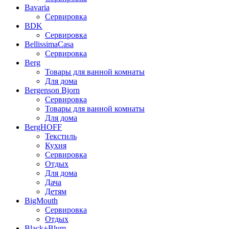
Bavaria
Сервировка
BDK
Сервировка
BellissimaCasa
Сервировка
Berg
Товары для ванной комнаты
Для дома
Bergenson Bjorn
Сервировка
Товары для ванной комнаты
Для дома
BergHOFF
Текстиль
Кухня
Сервировка
Отдых
Для дома
Дача
Детям
BigMouth
Сервировка
Отдых
Black+Blum