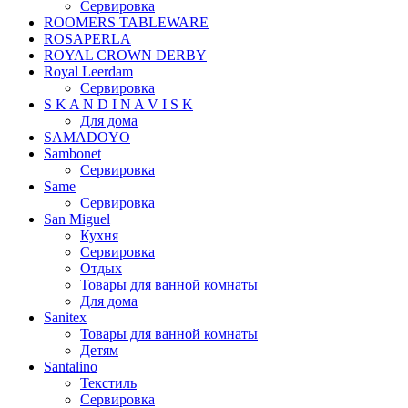
Сервировка
ROOMERS TABLEWARE
ROSAPERLA
ROYAL CROWN DERBY
Royal Leerdam
Сервировка
S K A N D I N A V I S K
Для дома
SAMADOYO
Sambonet
Сервировка
Same
Сервировка
San Miguel
Кухня
Сервировка
Отдых
Товары для ванной комнаты
Для дома
Sanitex
Товары для ванной комнаты
Детям
Santalino
Текстиль
Сервировка