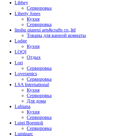
Libbey
Сервировка
Liberty Jones
Кухня
Сервировка
linshu qianrui arts&crafts co.,ltd
Товары для ванной комнаты
Lodge
Кухня
LOQI
Отдых
Lori
Сервировка
Loveramics
Сервировка
LSA International
Кухня
Сервировка
Для дома
Lubiana
Кухня
Сервировка
Luigi Bormioli
Сервировка
Luminarc