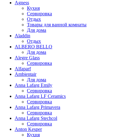
Agness
Кухня
Сервировка
Отдых
Товары для ванной комнаты
Для дома
Aladdin
Отдых
ALBERO BELLO
Для дома
Alegre Glass
Сервировка
Alfaparf
Ambientair
Для дома
Anna Lafarg Emily
Сервировка
Anna Lafarg LF Ceramics
Сервировка
Anna Lafarg Primavera
Сервировка
Anna Lafarg Stechcol
Сервировка
Anton Kesper
Кухня