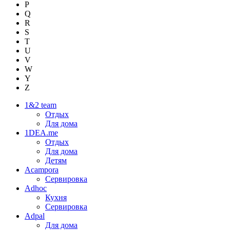
P
Q
R
S
T
U
V
W
Y
Z
1&2 team
Отдых
Для дома
1DEA.me
Отдых
Для дома
Детям
Acampora
Сервировка
Adhoc
Кухня
Сервировка
Adpal
Для дома