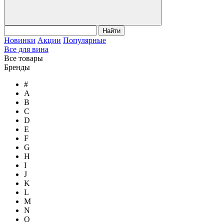
Найти
Новинки
Акции
Популярные
Все для вина
Все товары
Бренды
#
A
B
C
D
E
F
G
H
I
J
K
L
M
N
O