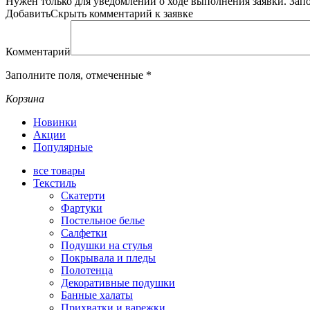
Нужен только для уведомлений о ходе выполнения заявки.
Зап
Добавить
Скрыть
комментарий к заявке
Комментарий
Заполните поля, отмеченные
*
Корзина
Новинки
Акции
Популярные
все
товары
Текстиль
Скатерти
Фартуки
Постельное белье
Салфетки
Подушки на стулья
Покрывала и пледы
Полотенца
Декоративные подушки
Банные халаты
Прихватки и варежки