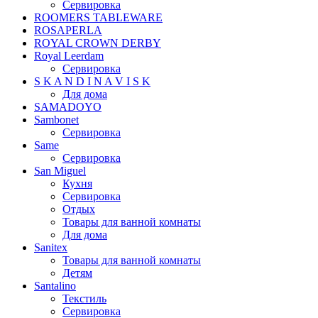
Сервировка
ROOMERS TABLEWARE
ROSAPERLA
ROYAL CROWN DERBY
Royal Leerdam
Сервировка
S K A N D I N A V I S K
Для дома
SAMADOYO
Sambonet
Сервировка
Same
Сервировка
San Miguel
Кухня
Сервировка
Отдых
Товары для ванной комнаты
Для дома
Sanitex
Товары для ванной комнаты
Детям
Santalino
Текстиль
Сервировка