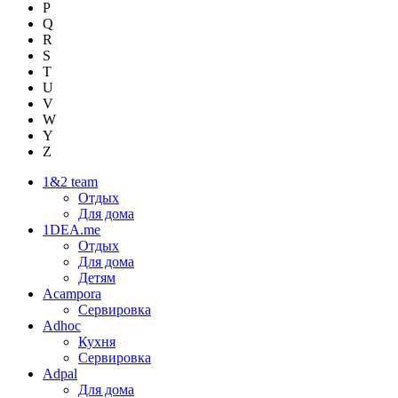
P
Q
R
S
T
U
V
W
Y
Z
1&2 team
Отдых
Для дома
1DEA.me
Отдых
Для дома
Детям
Acampora
Сервировка
Adhoc
Кухня
Сервировка
Adpal
Для дома