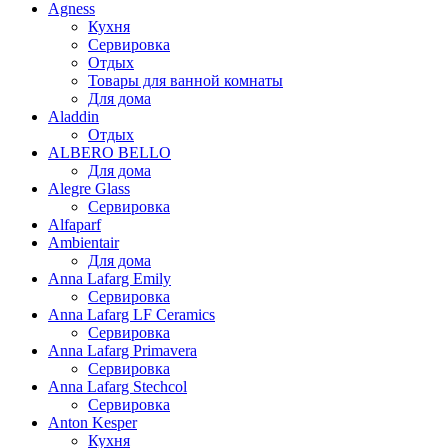
Agness
Кухня
Сервировка
Отдых
Товары для ванной комнаты
Для дома
Aladdin
Отдых
ALBERO BELLO
Для дома
Alegre Glass
Сервировка
Alfaparf
Ambientair
Для дома
Anna Lafarg Emily
Сервировка
Anna Lafarg LF Ceramics
Сервировка
Anna Lafarg Primavera
Сервировка
Anna Lafarg Stechcol
Сервировка
Anton Kesper
Кухня