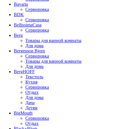
Bavaria
Сервировка
BDK
Сервировка
BellissimaCasa
Сервировка
Berg
Товары для ванной комнаты
Для дома
Bergenson Bjorn
Сервировка
Товары для ванной комнаты
Для дома
BergHOFF
Текстиль
Кухня
Сервировка
Отдых
Для дома
Дача
Детям
BigMouth
Сервировка
Отдых
Black+Blum