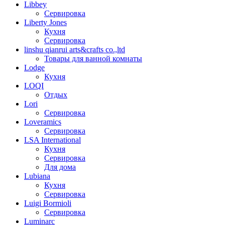
Libbey
Сервировка
Liberty Jones
Кухня
Сервировка
linshu qianrui arts&crafts co.,ltd
Товары для ванной комнаты
Lodge
Кухня
LOQI
Отдых
Lori
Сервировка
Loveramics
Сервировка
LSA International
Кухня
Сервировка
Для дома
Lubiana
Кухня
Сервировка
Luigi Bormioli
Сервировка
Luminarc