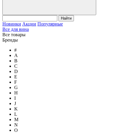
Найти
Новинки
Акции
Популярные
Все для вина
Все товары
Бренды
#
A
B
C
D
E
F
G
H
I
J
K
L
M
N
O