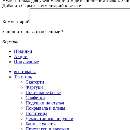
Нужен только для уведомлений о ходе выполнения заявки.
Зап
Добавить
Скрыть
комментарий к заявке
Комментарий
Заполните поля, отмеченные
*
Корзина
Новинки
Акции
Популярные
все
товары
Текстиль
Скатерти
Фартуки
Постельное белье
Салфетки
Подушки на стулья
Покрывала и пледы
Полотенца
Декоративные подушки
Банные халаты
Прихватки и варежки