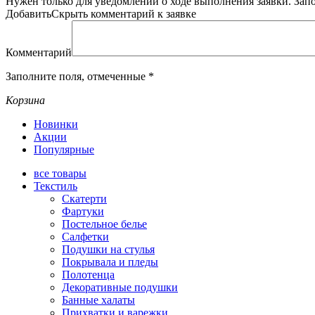
Нужен только для уведомлений о ходе выполнения заявки.
Зап
Добавить
Скрыть
комментарий к заявке
Комментарий
Заполните поля, отмеченные
*
Корзина
Новинки
Акции
Популярные
все
товары
Текстиль
Скатерти
Фартуки
Постельное белье
Салфетки
Подушки на стулья
Покрывала и пледы
Полотенца
Декоративные подушки
Банные халаты
Прихватки и варежки