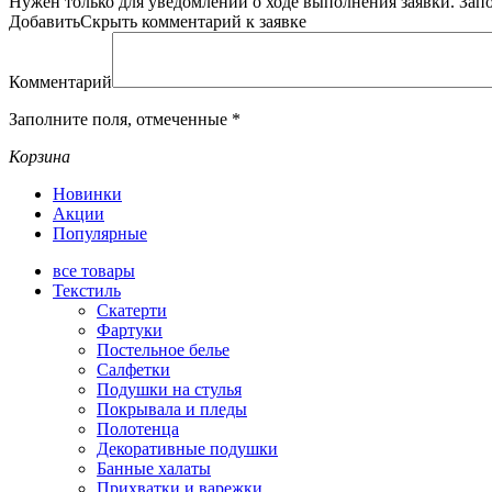
Нужен только для уведомлений о ходе выполнения заявки.
Зап
Добавить
Скрыть
комментарий к заявке
Комментарий
Заполните поля, отмеченные
*
Корзина
Новинки
Акции
Популярные
все
товары
Текстиль
Скатерти
Фартуки
Постельное белье
Салфетки
Подушки на стулья
Покрывала и пледы
Полотенца
Декоративные подушки
Банные халаты
Прихватки и варежки