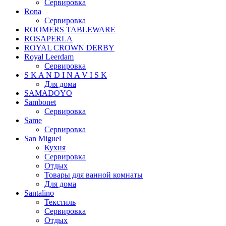
Сервировка
Rona
Сервировка
ROOMERS TABLEWARE
ROSAPERLA
ROYAL CROWN DERBY
Royal Leerdam
Сервировка
S K A N D I N A V I S K
Для дома
SAMADOYO
Sambonet
Сервировка
Same
Сервировка
San Miguel
Кухня
Сервировка
Отдых
Товары для ванной комнаты
Для дома
Santalino
Текстиль
Сервировка
Отдых