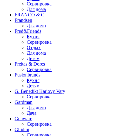
Сервировка
Для дома
FRANCO & C
Frandsen
Для дома
Fred&Friends
Кухня
Сервировка
Отдых
Для дома
Детям
Freitas & Dores
Сервировка
Fusionbrands
Кухня
Детям
G. Benedikt Karlovy Vary
Сервировка
Gardman
Для дома
Дача
Genware
Сервировка
Ghidini
Сервировка