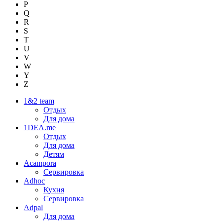
P
Q
R
S
T
U
V
W
Y
Z
1&2 team
Отдых
Для дома
1DEA.me
Отдых
Для дома
Детям
Acampora
Сервировка
Adhoc
Кухня
Сервировка
Adpal
Для дома