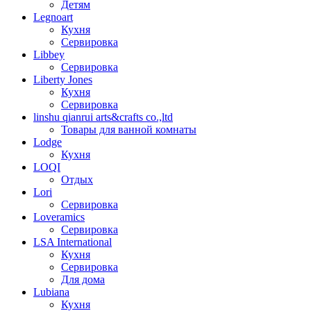
Детям
Legnoart
Кухня
Сервировка
Libbey
Сервировка
Liberty Jones
Кухня
Сервировка
linshu qianrui arts&crafts co.,ltd
Товары для ванной комнаты
Lodge
Кухня
LOQI
Отдых
Lori
Сервировка
Loveramics
Сервировка
LSA International
Кухня
Сервировка
Для дома
Lubiana
Кухня