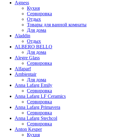
Agness
Кухня
Сервировка
Отдых
Товары для ванной комнаты
Для дома
Aladdin
Отдых
ALBERO BELLO
Для дома
Alegre Glass
Сервировка
Alfaparf
Ambientair
Для дома
Anna Lafarg Emily
Сервировка
Anna Lafarg LF Ceramics
Сервировка
Anna Lafarg Primavera
Сервировка
Anna Lafarg Stechcol
Сервировка
Anton Kesper
Кухня