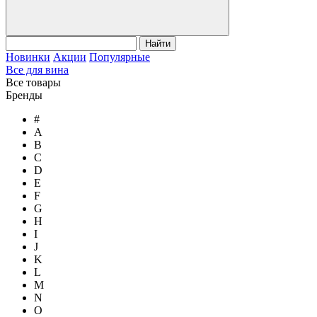
Найти
Новинки
Акции
Популярные
Все для вина
Все товары
Бренды
#
A
B
C
D
E
F
G
H
I
J
K
L
M
N
O