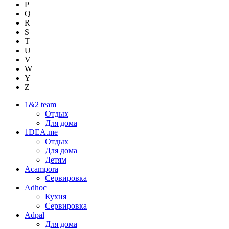
P
Q
R
S
T
U
V
W
Y
Z
1&2 team
Отдых
Для дома
1DEA.me
Отдых
Для дома
Детям
Acampora
Сервировка
Adhoc
Кухня
Сервировка
Adpal
Для дома