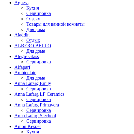
Agness
Кухня
Сервировка
Отдых
Товары для ванной комнаты
Для дома
Aladdin
Отдых
ALBERO BELLO
Для дома
Alegre Glass
Сервировка
Alfaparf
Ambientair
Для дома
Anna Lafarg Emily
Сервировка
Anna Lafarg LF Ceramics
Сервировка
Anna Lafarg Primavera
Сервировка
Anna Lafarg Stechcol
Сервировка
Anton Kesper
Кухня