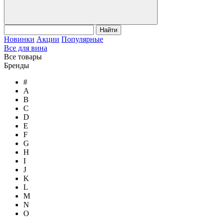
Найти
Новинки
Акции
Популярные
Все для вина
Все товары
Бренды
#
A
B
C
D
E
F
G
H
I
J
K
L
M
N
O