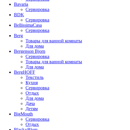
Bavaria
Сервировка
BDK
Сервировка
BellissimaCasa
Сервировка
Berg
Товары для ванной комнаты
Для дома
Bergenson Bjorn
Сервировка
Товары для ванной комнаты
Для дома
BergHOFF
Текстиль
Кухня
Сервировка
Отдых
Для дома
Дача
Детям
BigMouth
Сервировка
Отдых
Black+Blum