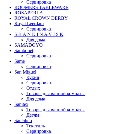
Сервировка
ROOMERS TABLEWARE
ROSAPERLA
ROYAL CROWN DERBY
Royal Leerdam
Сервировка
S K A N D I N A V I S K
Для дома
SAMADOYO
Sambonet
Сервировка
Same
Сервировка
San Miguel
Кухня
Сервировка
Отдых
Товары для ванной комнаты
Для дома
Sanitex
Товары для ванной комнаты
Детям
Santalino
Текстиль
Сервировка