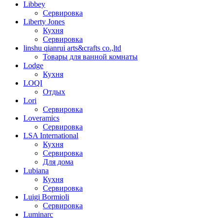
Libbey
Сервировка
Liberty Jones
Кухня
Сервировка
linshu qianrui arts&crafts co.,ltd
Товары для ванной комнаты
Lodge
Кухня
LOQI
Отдых
Lori
Сервировка
Loveramics
Сервировка
LSA International
Кухня
Сервировка
Для дома
Lubiana
Кухня
Сервировка
Luigi Bormioli
Сервировка
Luminarc