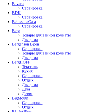
Bavaria
Сервировка
BDK
Сервировка
BellissimaCasa
Сервировка
Berg
Товары для ванной комнаты
Для дома
Bergenson Bjorn
Сервировка
Товары для ванной комнаты
Для дома
BergHOFF
Текстиль
Кухня
Сервировка
Отдых
Для дома
Дача
Детям
BigMouth
Сервировка
Отдых
Black+Blum