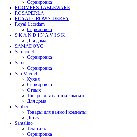
Сервировка
ROOMERS TABLEWARE
ROSAPERLA
ROYAL CROWN DERBY
Royal Leerdam
Сервировка
S K A N D I N A V I S K
Для дома
SAMADOYO
Sambonet
Сервировка
Same
Сервировка
San Miguel
Кухня
Сервировка
Отдых
Товары для ванной комнаты
Для дома
Sanitex
Товары для ванной комнаты
Детям
Santalino
Текстиль
Сервировка