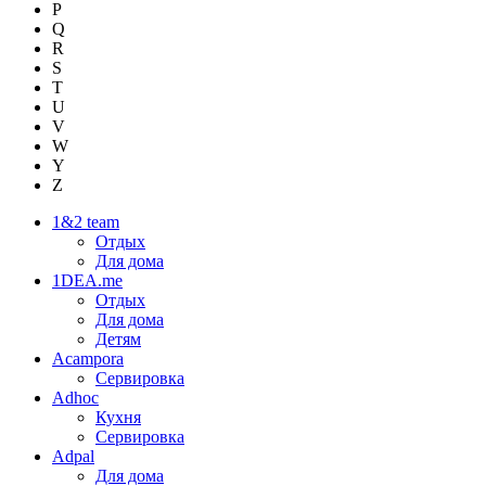
P
Q
R
S
T
U
V
W
Y
Z
1&2 team
Отдых
Для дома
1DEA.me
Отдых
Для дома
Детям
Acampora
Сервировка
Adhoc
Кухня
Сервировка
Adpal
Для дома