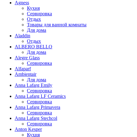
Agness
Кухня
Сервировка
Отдых
Товары для ванной комнаты
Для дома
Aladdin
Отдых
ALBERO BELLO
Для дома
Alegre Glass
Сервировка
Alfaparf
Ambientair
Для дома
Anna Lafarg Emily
Сервировка
Anna Lafarg LF Ceramics
Сервировка
Anna Lafarg Primavera
Сервировка
Anna Lafarg Stechcol
Сервировка
Anton Kesper
Кухня