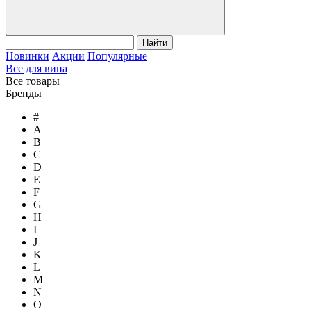
Найти
Новинки
Акции
Популярные
Все для вина
Все товары
Бренды
#
A
B
C
D
E
F
G
H
I
J
K
L
M
N
O