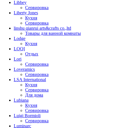
Libbey
Сервировка
Liberty Jones
Кухня
Сервировка
linshu qianrui arts&crafts co.,ltd
Товары для ванной комнаты
Lodge
Кухня
LOQI
Отдых
Lori
Сервировка
Loveramics
Сервировка
LSA International
Кухня
Сервировка
Для дома
Lubiana
Кухня
Сервировка
Luigi Bormioli
Сервировка
Luminarc