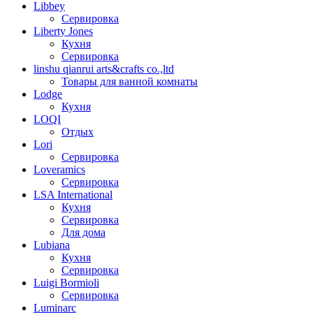
Libbey
Сервировка
Liberty Jones
Кухня
Сервировка
linshu qianrui arts&crafts co.,ltd
Товары для ванной комнаты
Lodge
Кухня
LOQI
Отдых
Lori
Сервировка
Loveramics
Сервировка
LSA International
Кухня
Сервировка
Для дома
Lubiana
Кухня
Сервировка
Luigi Bormioli
Сервировка
Luminarc