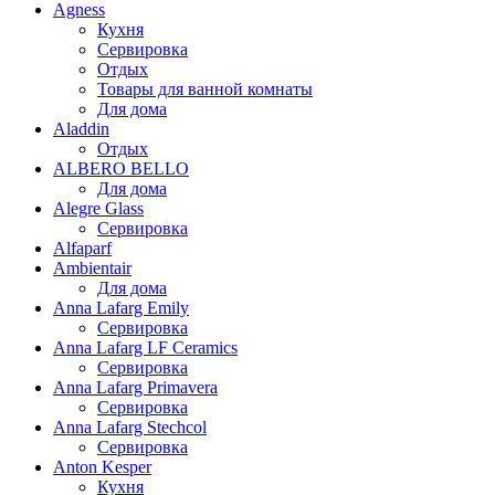
Agness
Кухня
Сервировка
Отдых
Товары для ванной комнаты
Для дома
Aladdin
Отдых
ALBERO BELLO
Для дома
Alegre Glass
Сервировка
Alfaparf
Ambientair
Для дома
Anna Lafarg Emily
Сервировка
Anna Lafarg LF Ceramics
Сервировка
Anna Lafarg Primavera
Сервировка
Anna Lafarg Stechcol
Сервировка
Anton Kesper
Кухня