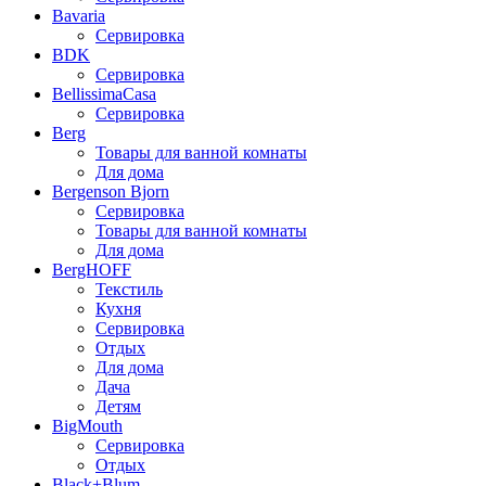
Bavaria
Сервировка
BDK
Сервировка
BellissimaCasa
Сервировка
Berg
Товары для ванной комнаты
Для дома
Bergenson Bjorn
Сервировка
Товары для ванной комнаты
Для дома
BergHOFF
Текстиль
Кухня
Сервировка
Отдых
Для дома
Дача
Детям
BigMouth
Сервировка
Отдых
Black+Blum