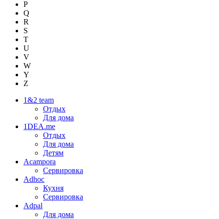
P
Q
R
S
T
U
V
W
Y
Z
1&2 team
Отдых
Для дома
1DEA.me
Отдых
Для дома
Детям
Acampora
Сервировка
Adhoc
Кухня
Сервировка
Adpal
Для дома