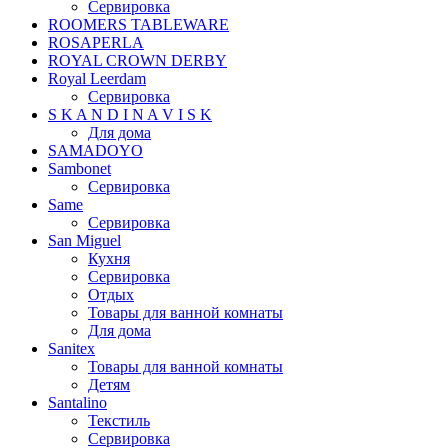
Сервировка
ROOMERS TABLEWARE
ROSAPERLA
ROYAL CROWN DERBY
Royal Leerdam
Сервировка
S K A N D I N A V I S K
Для дома
SAMADOYO
Sambonet
Сервировка
Same
Сервировка
San Miguel
Кухня
Сервировка
Отдых
Товары для ванной комнаты
Для дома
Sanitex
Товары для ванной комнаты
Детям
Santalino
Текстиль
Сервировка