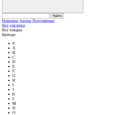
Найти
Новинки
Акции
Популярные
Все для вина
Все товары
Бренды
#
A
B
C
D
E
F
G
H
I
J
K
L
M
N
O