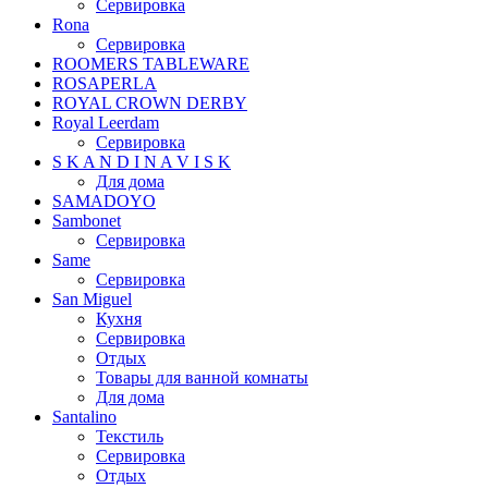
Сервировка
Rona
Сервировка
ROOMERS TABLEWARE
ROSAPERLA
ROYAL CROWN DERBY
Royal Leerdam
Сервировка
S K A N D I N A V I S K
Для дома
SAMADOYO
Sambonet
Сервировка
Same
Сервировка
San Miguel
Кухня
Сервировка
Отдых
Товары для ванной комнаты
Для дома
Santalino
Текстиль
Сервировка
Отдых