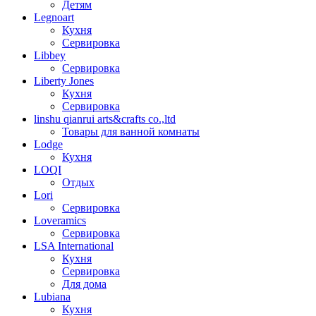
Детям
Legnoart
Кухня
Сервировка
Libbey
Сервировка
Liberty Jones
Кухня
Сервировка
linshu qianrui arts&crafts co.,ltd
Товары для ванной комнаты
Lodge
Кухня
LOQI
Отдых
Lori
Сервировка
Loveramics
Сервировка
LSA International
Кухня
Сервировка
Для дома
Lubiana
Кухня