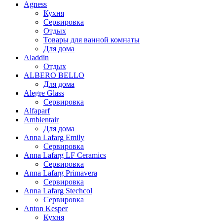
Agness
Кухня
Сервировка
Отдых
Товары для ванной комнаты
Для дома
Aladdin
Отдых
ALBERO BELLO
Для дома
Alegre Glass
Сервировка
Alfaparf
Ambientair
Для дома
Anna Lafarg Emily
Сервировка
Anna Lafarg LF Ceramics
Сервировка
Anna Lafarg Primavera
Сервировка
Anna Lafarg Stechcol
Сервировка
Anton Kesper
Кухня