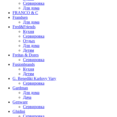
Сервировка
Для дома
FRANCO & C
Frandsen
Для дома
Fred&Friends
Кухня
Сервировка
Отдых
Для дома
Детям
Freitas & Dores
Сервировка
Fusionbrands
Кухня
Детям
G. Benedikt Karlovy Vary
Сервировка
Gardman
Для дома
Дача
Genware
Сервировка
Ghidini
Сервировка