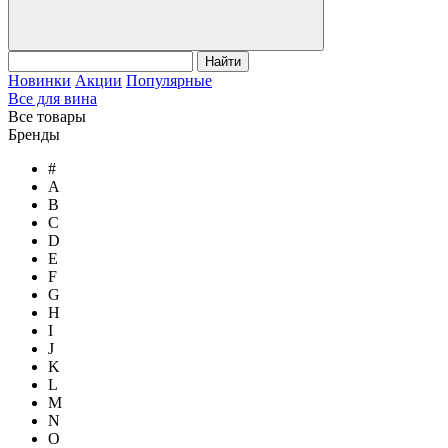
Найти
Новинки
Акции
Популярные
Все для вина
Все товары
Бренды
#
A
B
C
D
E
F
G
H
I
J
K
L
M
N
O