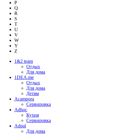
P
Q
R
S
T
U
V
W
Y
Z
1&2 team
Отдых
Для дома
1DEA.me
Отдых
Для дома
Детям
Acampora
Сервировка
Adhoc
Кухня
Сервировка
Adpal
Для дома