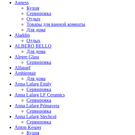
Agness
Кухня
Сервировка
Отдых
Товары для ванной комнаты
Для дома
Aladdin
Отдых
ALBERO BELLO
Для дома
Alegre Glass
Сервировка
Alfaparf
Ambientair
Для дома
Anna Lafarg Emily
Сервировка
Anna Lafarg LF Ceramics
Сервировка
Anna Lafarg Primavera
Сервировка
Anna Lafarg Stechcol
Сервировка
Anton Kesper
Кухня