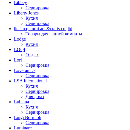
Libbey
Сервировка
Liberty Jones
Кухня
Сервировка
linshu qianrui arts&crafts co.,ltd
Товары для ванной комнаты
Lodge
Кухня
LOQI
Отдых
Lori
Сервировка
Loveramics
Сервировка
LSA International
Кухня
Сервировка
Для дома
Lubiana
Кухня
Сервировка
Luigi Bormioli
Сервировка
Luminarc