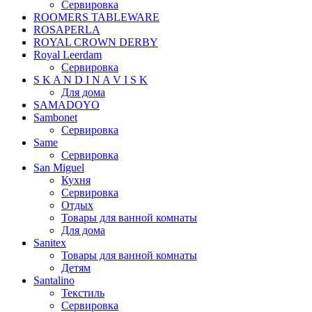
Сервировка
ROOMERS TABLEWARE
ROSAPERLA
ROYAL CROWN DERBY
Royal Leerdam
Сервировка
S K A N D I N A V I S K
Для дома
SAMADOYO
Sambonet
Сервировка
Same
Сервировка
San Miguel
Кухня
Сервировка
Отдых
Товары для ванной комнаты
Для дома
Sanitex
Товары для ванной комнаты
Детям
Santalino
Текстиль
Сервировка