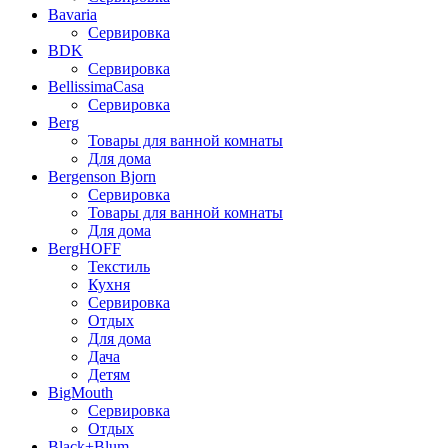
Bavaria
Сервировка
BDK
Сервировка
BellissimaCasa
Сервировка
Berg
Товары для ванной комнаты
Для дома
Bergenson Bjorn
Сервировка
Товары для ванной комнаты
Для дома
BergHOFF
Текстиль
Кухня
Сервировка
Отдых
Для дома
Дача
Детям
BigMouth
Сервировка
Отдых
Black+Blum