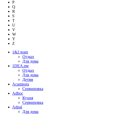
P
Q
R
S
T
U
V
W
Y
Z
1&2 team
Отдых
Для дома
1DEA.me
Отдых
Для дома
Детям
Acampora
Сервировка
Adhoc
Кухня
Сервировка
Adpal
Для дома