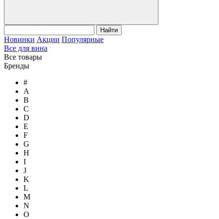
Найти
Новинки
Акции
Популярные
Все для вина
Все товары
Бренды
#
A
B
C
D
E
F
G
H
I
J
K
L
M
N
O