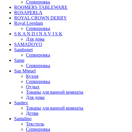
Сервировка
ROOMERS TABLEWARE
ROSAPERLA
ROYAL CROWN DERBY
Royal Leerdam
Сервировка
S K A N D I N A V I S K
Для дома
SAMADOYO
Sambonet
Сервировка
Same
Сервировка
San Miguel
Кухня
Сервировка
Отдых
Товары для ванной комнаты
Для дома
Sanitex
Товары для ванной комнаты
Детям
Santalino
Текстиль
Сервировка