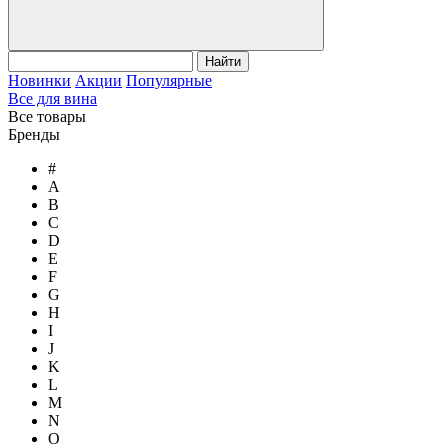
Найти
Новинки
Акции
Популярные
Все для вина
Все товары
Бренды
#
A
B
C
D
E
F
G
H
I
J
K
L
M
N
O