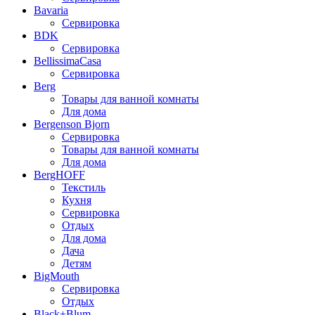
Bavaria
Сервировка
BDK
Сервировка
BellissimaCasa
Сервировка
Berg
Товары для ванной комнаты
Для дома
Bergenson Bjorn
Сервировка
Товары для ванной комнаты
Для дома
BergHOFF
Текстиль
Кухня
Сервировка
Отдых
Для дома
Дача
Детям
BigMouth
Сервировка
Отдых
Black+Blum