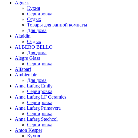
Agness
Кухня
Сервировка
Отдых
Товары для ванной комнаты
Для дома
Aladdin
Отдых
ALBERO BELLO
Для дома
Alegre Glass
Сервировка
Alfaparf
Ambientair
Для дома
Anna Lafarg Emily
Сервировка
Anna Lafarg LF Ceramics
Сервировка
Anna Lafarg Primavera
Сервировка
Anna Lafarg Stechcol
Сервировка
Anton Kesper
Кухня