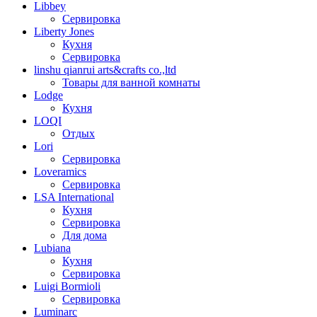
Libbey
Сервировка
Liberty Jones
Кухня
Сервировка
linshu qianrui arts&crafts co.,ltd
Товары для ванной комнаты
Lodge
Кухня
LOQI
Отдых
Lori
Сервировка
Loveramics
Сервировка
LSA International
Кухня
Сервировка
Для дома
Lubiana
Кухня
Сервировка
Luigi Bormioli
Сервировка
Luminarc