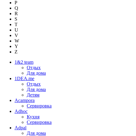
P
Q
R
S
T
U
V
W
Y
Z
1&2 team
Отдых
Для дома
1DEA.me
Отдых
Для дома
Детям
Acampora
Сервировка
Adhoc
Кухня
Сервировка
Adpal
Для дома