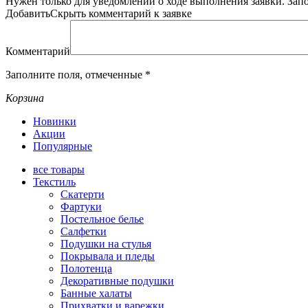
Нужен только для уведомлений о ходе выполнения заявки.
Зап
Добавить
Скрыть
комментарий к заявке
Комментарий
Заполните поля, отмеченные
*
Корзина
Новинки
Акции
Популярные
все
товары
Текстиль
Скатерти
Фартуки
Постельное белье
Салфетки
Подушки на стулья
Покрывала и пледы
Полотенца
Декоративные подушки
Банные халаты
Прихватки и варежки