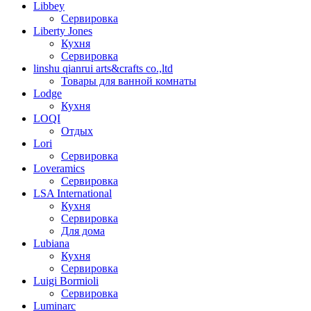
Libbey
Сервировка
Liberty Jones
Кухня
Сервировка
linshu qianrui arts&crafts co.,ltd
Товары для ванной комнаты
Lodge
Кухня
LOQI
Отдых
Lori
Сервировка
Loveramics
Сервировка
LSA International
Кухня
Сервировка
Для дома
Lubiana
Кухня
Сервировка
Luigi Bormioli
Сервировка
Luminarc