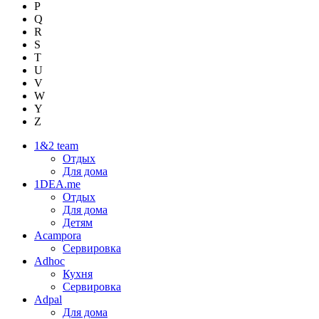
P
Q
R
S
T
U
V
W
Y
Z
1&2 team
Отдых
Для дома
1DEA.me
Отдых
Для дома
Детям
Acampora
Сервировка
Adhoc
Кухня
Сервировка
Adpal
Для дома