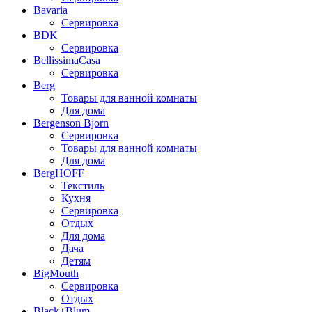
Bavaria
Сервировка
BDK
Сервировка
BellissimaCasa
Сервировка
Berg
Товары для ванной комнаты
Для дома
Bergenson Bjorn
Сервировка
Товары для ванной комнаты
Для дома
BergHOFF
Текстиль
Кухня
Сервировка
Отдых
Для дома
Дача
Детям
BigMouth
Сервировка
Отдых
Black+Blum