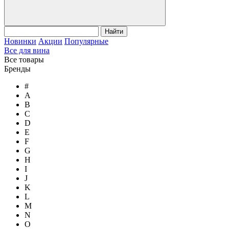
Найти
Новинки
Акции
Популярные
Все для вина
Все товары
Бренды
#
A
B
C
D
E
F
G
H
I
J
K
L
M
N
O