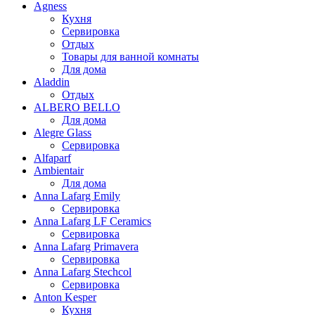
Agness
Кухня
Сервировка
Отдых
Товары для ванной комнаты
Для дома
Aladdin
Отдых
ALBERO BELLO
Для дома
Alegre Glass
Сервировка
Alfaparf
Ambientair
Для дома
Anna Lafarg Emily
Сервировка
Anna Lafarg LF Ceramics
Сервировка
Anna Lafarg Primavera
Сервировка
Anna Lafarg Stechcol
Сервировка
Anton Kesper
Кухня