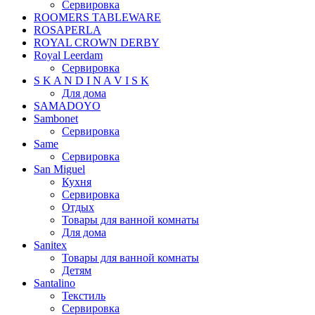
Сервировка
ROOMERS TABLEWARE
ROSAPERLA
ROYAL CROWN DERBY
Royal Leerdam
Сервировка
S K A N D I N A V I S K
Для дома
SAMADOYO
Sambonet
Сервировка
Same
Сервировка
San Miguel
Кухня
Сервировка
Отдых
Товары для ванной комнаты
Для дома
Sanitex
Товары для ванной комнаты
Детям
Santalino
Текстиль
Сервировка