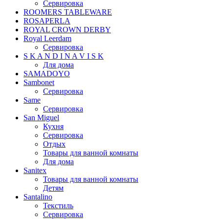
Сервировка
ROOMERS TABLEWARE
ROSAPERLA
ROYAL CROWN DERBY
Royal Leerdam
Сервировка
S K A N D I N A V I S K
Для дома
SAMADOYO
Sambonet
Сервировка
Same
Сервировка
San Miguel
Кухня
Сервировка
Отдых
Товары для ванной комнаты
Для дома
Sanitex
Товары для ванной комнаты
Детям
Santalino
Текстиль
Сервировка