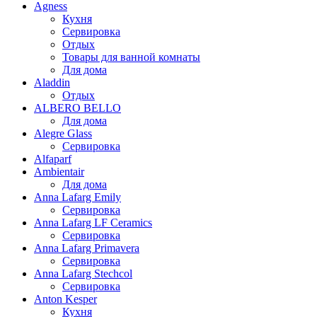
Agness
Кухня
Сервировка
Отдых
Товары для ванной комнаты
Для дома
Aladdin
Отдых
ALBERO BELLO
Для дома
Alegre Glass
Сервировка
Alfaparf
Ambientair
Для дома
Anna Lafarg Emily
Сервировка
Anna Lafarg LF Ceramics
Сервировка
Anna Lafarg Primavera
Сервировка
Anna Lafarg Stechcol
Сервировка
Anton Kesper
Кухня