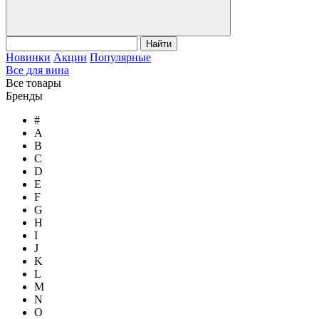
Найти
Новинки
Акции
Популярные
Все для вина
Все товары
Бренды
#
A
B
C
D
E
F
G
H
I
J
K
L
M
N
O