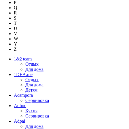
P
Q
R
S
T
U
V
W
Y
Z
1&2 team
Отдых
Для дома
1DEA.me
Отдых
Для дома
Детям
Acampora
Сервировка
Adhoc
Кухня
Сервировка
Adpal
Для дома