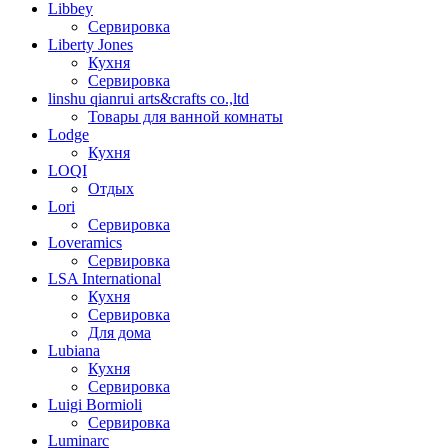
Libbey
Сервировка
Liberty Jones
Кухня
Сервировка
linshu qianrui arts&crafts co.,ltd
Товары для ванной комнаты
Lodge
Кухня
LOQI
Отдых
Lori
Сервировка
Loveramics
Сервировка
LSA International
Кухня
Сервировка
Для дома
Lubiana
Кухня
Сервировка
Luigi Bormioli
Сервировка
Luminarc