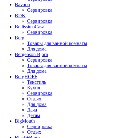
Bavaria
Сервировка
BDK
Сервировка
BellissimaCasa
Сервировка
Berg
Товары для ванной комнаты
Для дома
Bergenson Bjorn
Сервировка
Товары для ванной комнаты
Для дома
BergHOFF
Текстиль
Кухня
Сервировка
Отдых
Для дома
Дача
Детям
BigMouth
Сервировка
Отдых
Black+Blum