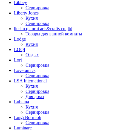
Libbey
Сервировка
Liberty Jones
Кухня
Сервировка
linshu qianrui arts&crafts co.,ltd
Товары для ванной комнаты
Lodge
Кухня
LOQI
Отдых
Lori
Сервировка
Loveramics
Сервировка
LSA International
Кухня
Сервировка
Для дома
Lubiana
Кухня
Сервировка
Luigi Bormioli
Сервировка
Luminarc