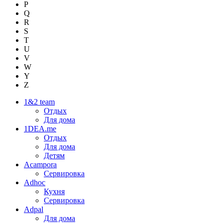
P
Q
R
S
T
U
V
W
Y
Z
1&2 team
Отдых
Для дома
1DEA.me
Отдых
Для дома
Детям
Acampora
Сервировка
Adhoc
Кухня
Сервировка
Adpal
Для дома