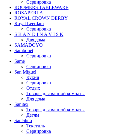
Сервировка
ROOMERS TABLEWARE
ROSAPERLA
ROYAL CROWN DERBY
Royal Leerdam
Сервировка
S K A N D I N A V I S K
Для дома
SAMADOYO
Sambonet
Сервировка
Same
Сервировка
San Miguel
Кухня
Сервировка
Отдых
Товары для ванной комнаты
Для дома
Sanitex
Товары для ванной комнаты
Детям
Santalino
Текстиль
Сервировка