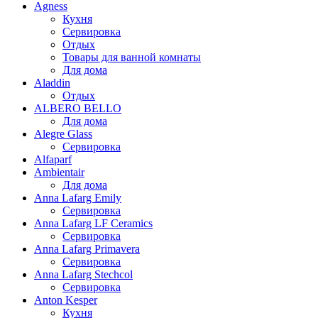
Agness
Кухня
Сервировка
Отдых
Товары для ванной комнаты
Для дома
Aladdin
Отдых
ALBERO BELLO
Для дома
Alegre Glass
Сервировка
Alfaparf
Ambientair
Для дома
Anna Lafarg Emily
Сервировка
Anna Lafarg LF Ceramics
Сервировка
Anna Lafarg Primavera
Сервировка
Anna Lafarg Stechcol
Сервировка
Anton Kesper
Кухня