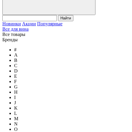
Найти
Новинки
Акции
Популярные
Все для вина
Все товары
Бренды
#
A
B
C
D
E
F
G
H
I
J
K
L
M
N
O