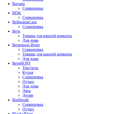
Bavaria
Сервировка
BDK
Сервировка
BellissimaCasa
Сервировка
Berg
Товары для ванной комнаты
Для дома
Bergenson Bjorn
Сервировка
Товары для ванной комнаты
Для дома
BergHOFF
Текстиль
Кухня
Сервировка
Отдых
Для дома
Дача
Детям
BigMouth
Сервировка
Отдых
Black+Blum