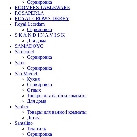
Сервировка
ROOMERS TABLEWARE
ROSAPERLA
ROYAL CROWN DERBY
Royal Leerdam
Сервировка
S K A N D I N A V I S K
Для дома
SAMADOYO
Sambonet
Сервировка
Same
Сервировка
San Miguel
Кухня
Сервировка
Отдых
Товары для ванной комнаты
Для дома
Sanitex
Товары для ванной комнаты
Детям
Santalino
Текстиль
Сервировка