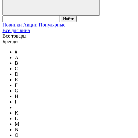
Найти
Новинки
Акции
Популярные
Все для вина
Все товары
Бренды
#
A
B
C
D
E
F
G
H
I
J
K
L
M
N
O