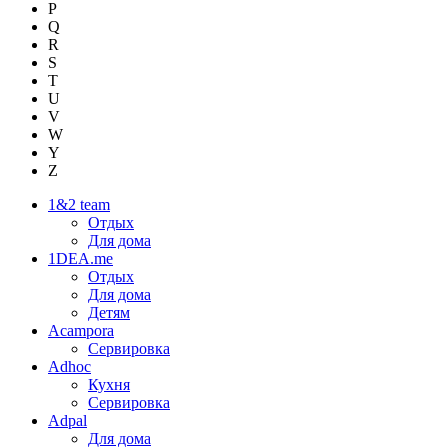
P
Q
R
S
T
U
V
W
Y
Z
1&2 team
Отдых
Для дома
1DEA.me
Отдых
Для дома
Детям
Acampora
Сервировка
Adhoc
Кухня
Сервировка
Adpal
Для дома