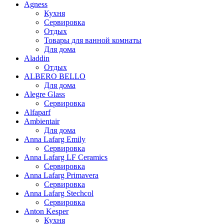
Agness
Кухня
Сервировка
Отдых
Товары для ванной комнаты
Для дома
Aladdin
Отдых
ALBERO BELLO
Для дома
Alegre Glass
Сервировка
Alfaparf
Ambientair
Для дома
Anna Lafarg Emily
Сервировка
Anna Lafarg LF Ceramics
Сервировка
Anna Lafarg Primavera
Сервировка
Anna Lafarg Stechcol
Сервировка
Anton Kesper
Кухня