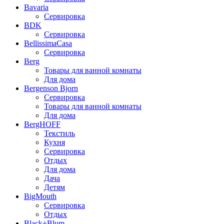
Bavaria
Сервировка
BDK
Сервировка
BellissimaCasa
Сервировка
Berg
Товары для ванной комнаты
Для дома
Bergenson Bjorn
Сервировка
Товары для ванной комнаты
Для дома
BergHOFF
Текстиль
Кухня
Сервировка
Отдых
Для дома
Дача
Детям
BigMouth
Сервировка
Отдых
Black+Blum