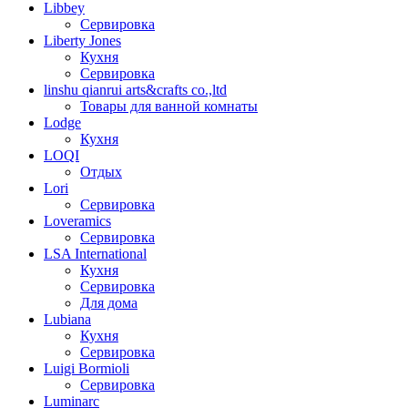
Libbey
Сервировка
Liberty Jones
Кухня
Сервировка
linshu qianrui arts&crafts co.,ltd
Товары для ванной комнаты
Lodge
Кухня
LOQI
Отдых
Lori
Сервировка
Loveramics
Сервировка
LSA International
Кухня
Сервировка
Для дома
Lubiana
Кухня
Сервировка
Luigi Bormioli
Сервировка
Luminarc