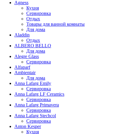
Agness
Кухня
Сервировка
Отдых
Товары для ванной комнаты
Для дома
Aladdin
Отдых
ALBERO BELLO
Для дома
Alegre Glass
Сервировка
Alfaparf
Ambientair
Для дома
Anna Lafarg Emily
Сервировка
Anna Lafarg LF Ceramics
Сервировка
Anna Lafarg Primavera
Сервировка
Anna Lafarg Stechcol
Сервировка
Anton Kesper
Кухня