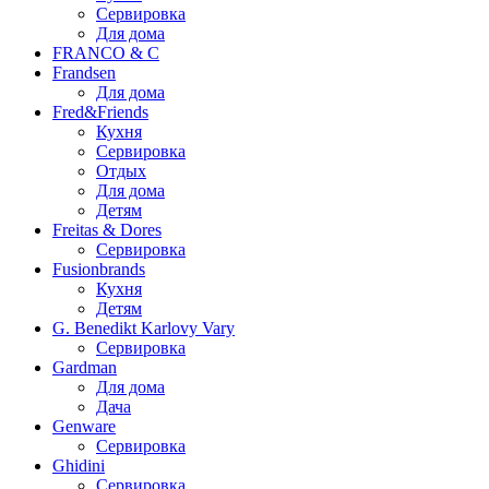
Сервировка
Для дома
FRANCO & C
Frandsen
Для дома
Fred&Friends
Кухня
Сервировка
Отдых
Для дома
Детям
Freitas & Dores
Сервировка
Fusionbrands
Кухня
Детям
G. Benedikt Karlovy Vary
Сервировка
Gardman
Для дома
Дача
Genware
Сервировка
Ghidini
Сервировка