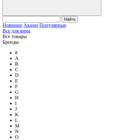
Найти
Новинки
Акции
Популярные
Все для вина
Все товары
Бренды
#
A
B
C
D
E
F
G
H
I
J
K
L
M
N
O