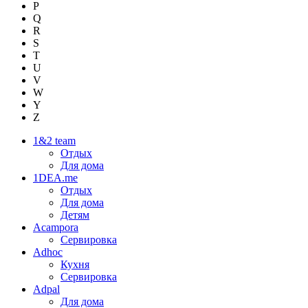
P
Q
R
S
T
U
V
W
Y
Z
1&2 team
Отдых
Для дома
1DEA.me
Отдых
Для дома
Детям
Acampora
Сервировка
Adhoc
Кухня
Сервировка
Adpal
Для дома