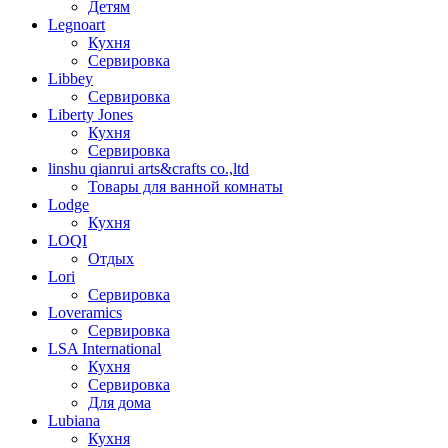
Детям
Legnoart
Кухня
Сервировка
Libbey
Сервировка
Liberty Jones
Кухня
Сервировка
linshu qianrui arts&crafts co.,ltd
Товары для ванной комнаты
Lodge
Кухня
LOQI
Отдых
Lori
Сервировка
Loveramics
Сервировка
LSA International
Кухня
Сервировка
Для дома
Lubiana
Кухня