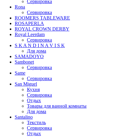
Сервировка
Rona
Сервировка
ROOMERS TABLEWARE
ROSAPERLA
ROYAL CROWN DERBY
Royal Leerdam
Сервировка
S K A N D I N A V I S K
Для дома
SAMADOYO
Sambonet
Сервировка
Same
Сервировка
San Miguel
Кухня
Сервировка
Отдых
Товары для ванной комнаты
Для дома
Santalino
Текстиль
Сервировка
Отдых