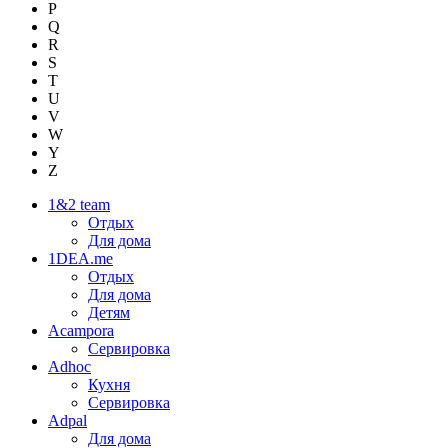
P
Q
R
S
T
U
V
W
Y
Z
1&2 team
Отдых
Для дома
1DEA.me
Отдых
Для дома
Детям
Acampora
Сервировка
Adhoc
Кухня
Сервировка
Adpal
Для дома