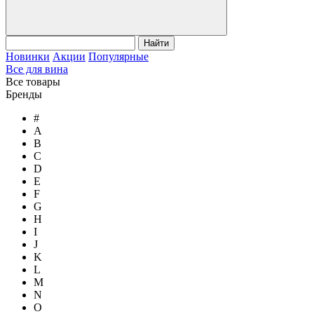
Найти
Новинки
Акции
Популярные
Все для вина
Все товары
Бренды
#
A
B
C
D
E
F
G
H
I
J
K
L
M
N
O