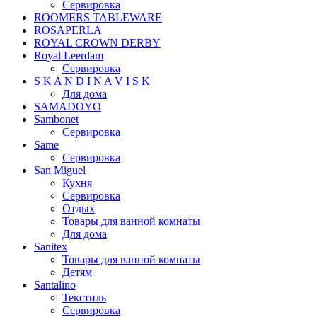
Сервировка
ROOMERS TABLEWARE
ROSAPERLA
ROYAL CROWN DERBY
Royal Leerdam
Сервировка
S K A N D I N A V I S K
Для дома
SAMADOYO
Sambonet
Сервировка
Same
Сервировка
San Miguel
Кухня
Сервировка
Отдых
Товары для ванной комнаты
Для дома
Sanitex
Товары для ванной комнаты
Детям
Santalino
Текстиль
Сервировка