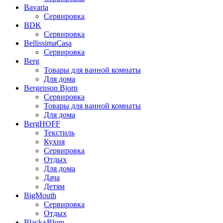
Bavaria
Сервировка
BDK
Сервировка
BellissimaCasa
Сервировка
Berg
Товары для ванной комнаты
Для дома
Bergenson Bjorn
Сервировка
Товары для ванной комнаты
Для дома
BergHOFF
Текстиль
Кухня
Сервировка
Отдых
Для дома
Дача
Детям
BigMouth
Сервировка
Отдых
Black+Blum