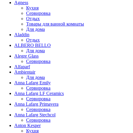
Agness
Кухня
Сервировка
Отдых
Товары для ванной комнаты
Для дома
Aladdin
Отдых
ALBERO BELLO
Для дома
Alegre Glass
Сервировка
Alfaparf
Ambientair
Для дома
Anna Lafarg Emily
Сервировка
Anna Lafarg LF Ceramics
Сервировка
Anna Lafarg Primavera
Сервировка
Anna Lafarg Stechcol
Сервировка
Anton Kesper
Кухня