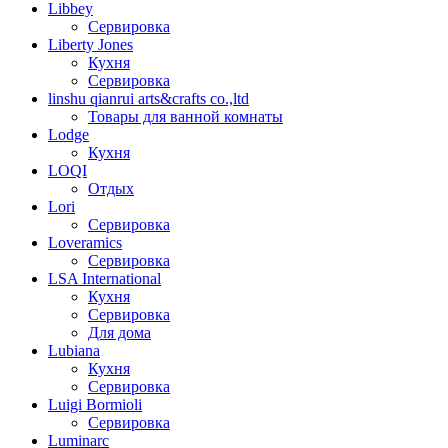
Libbey
Сервировка
Liberty Jones
Кухня
Сервировка
linshu qianrui arts&crafts co.,ltd
Товары для ванной комнаты
Lodge
Кухня
LOQI
Отдых
Lori
Сервировка
Loveramics
Сервировка
LSA International
Кухня
Сервировка
Для дома
Lubiana
Кухня
Сервировка
Luigi Bormioli
Сервировка
Luminarc