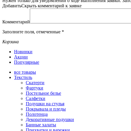
Нужен только для уведомлений о ходе выполнения заявки.
Зап
Добавить
Скрыть
комментарий к заявке
Комментарий
Заполните поля, отмеченные
*
Корзина
Новинки
Акции
Популярные
все
товары
Текстиль
Скатерти
Фартуки
Постельное белье
Салфетки
Подушки на стулья
Покрывала и пледы
Полотенца
Декоративные подушки
Банные халаты
Прихватки и варежки