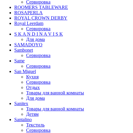
Сервировка
ROOMERS TABLEWARE
ROSAPERLA
ROYAL CROWN DERBY
Royal Leerdam
Сервировка
S K A N D I N A V I S K
Для дома
SAMADOYO
Sambonet
Сервировка
Same
Сервировка
San Miguel
Кухня
Сервировка
Отдых
Товары для ванной комнаты
Для дома
Sanitex
Товары для ванной комнаты
Детям
Santalino
Текстиль
Сервировка