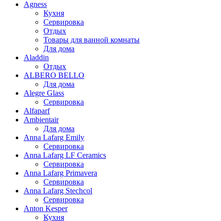
Agness
Кухня
Сервировка
Отдых
Товары для ванной комнаты
Для дома
Aladdin
Отдых
ALBERO BELLO
Для дома
Alegre Glass
Сервировка
Alfaparf
Ambientair
Для дома
Anna Lafarg Emily
Сервировка
Anna Lafarg LF Ceramics
Сервировка
Anna Lafarg Primavera
Сервировка
Anna Lafarg Stechcol
Сервировка
Anton Kesper
Кухня