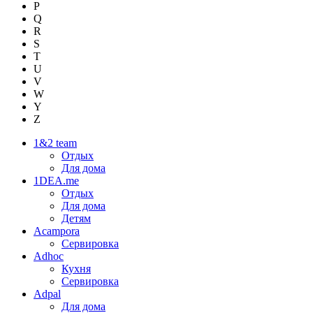
P
Q
R
S
T
U
V
W
Y
Z
1&2 team
Отдых
Для дома
1DEA.me
Отдых
Для дома
Детям
Acampora
Сервировка
Adhoc
Кухня
Сервировка
Adpal
Для дома