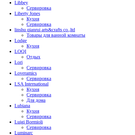
Libbey
Сервировка
Liberty Jones
Кухня
Сервировка
linshu qianrui arts&crafts co.,ltd
Товары для ванной комнаты
Lodge
Кухня
LOQI
Отдых
Lori
Сервировка
Loveramics
Сервировка
LSA International
Кухня
Сервировка
Для дома
Lubiana
Кухня
Сервировка
Luigi Bormioli
Сервировка
Luminarc