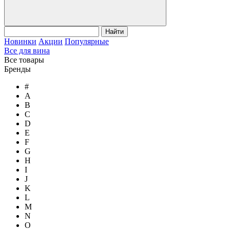
Найти
Новинки
Акции
Популярные
Все для вина
Все товары
Бренды
#
A
B
C
D
E
F
G
H
I
J
K
L
M
N
O