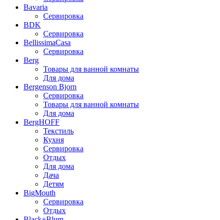
Bavaria
Сервировка
BDK
Сервировка
BellissimaCasa
Сервировка
Berg
Товары для ванной комнаты
Для дома
Bergenson Bjorn
Сервировка
Товары для ванной комнаты
Для дома
BergHOFF
Текстиль
Кухня
Сервировка
Отдых
Для дома
Дача
Детям
BigMouth
Сервировка
Отдых
Black+Blum