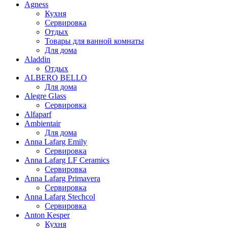
Agness
Кухня
Сервировка
Отдых
Товары для ванной комнаты
Для дома
Aladdin
Отдых
ALBERO BELLO
Для дома
Alegre Glass
Сервировка
Alfaparf
Ambientair
Для дома
Anna Lafarg Emily
Сервировка
Anna Lafarg LF Ceramics
Сервировка
Anna Lafarg Primavera
Сервировка
Anna Lafarg Stechcol
Сервировка
Anton Kesper
Кухня