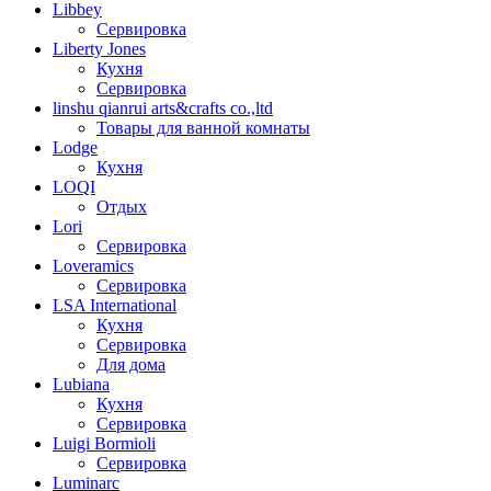
Libbey
Сервировка
Liberty Jones
Кухня
Сервировка
linshu qianrui arts&crafts co.,ltd
Товары для ванной комнаты
Lodge
Кухня
LOQI
Отдых
Lori
Сервировка
Loveramics
Сервировка
LSA International
Кухня
Сервировка
Для дома
Lubiana
Кухня
Сервировка
Luigi Bormioli
Сервировка
Luminarc