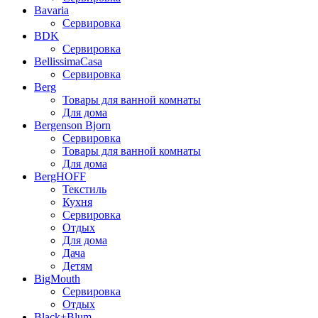
Bavaria
Сервировка
BDK
Сервировка
BellissimaCasa
Сервировка
Berg
Товары для ванной комнаты
Для дома
Bergenson Bjorn
Сервировка
Товары для ванной комнаты
Для дома
BergHOFF
Текстиль
Кухня
Сервировка
Отдых
Для дома
Дача
Детям
BigMouth
Сервировка
Отдых
Black+Blum