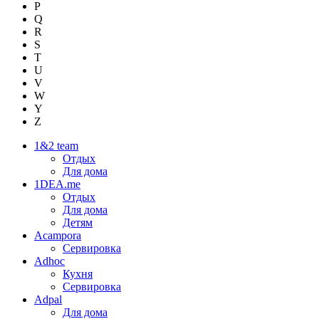
P
Q
R
S
T
U
V
W
Y
Z
1&2 team
Отдых
Для дома
1DEA.me
Отдых
Для дома
Детям
Acampora
Сервировка
Adhoc
Кухня
Сервировка
Adpal
Для дома