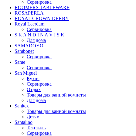
Сервировка
ROOMERS TABLEWARE
ROSAPERLA
ROYAL CROWN DERBY
Royal Leerdam
Сервировка
S K A N D I N A V I S K
Для дома
SAMADOYO
Sambonet
Сервировка
Same
Сервировка
San Miguel
Кухня
Сервировка
Отдых
Товары для ванной комнаты
Для дома
Sanitex
Товары для ванной комнаты
Детям
Santalino
Текстиль
Сервировка