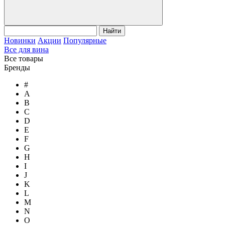
Найти
Новинки
Акции
Популярные
Все для вина
Все товары
Бренды
#
A
B
C
D
E
F
G
H
I
J
K
L
M
N
O