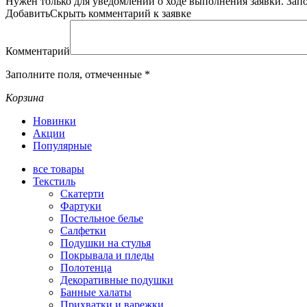
Нужен только для уведомлений о ходе выполнения заявки.
Зап
Добавить
Скрыть
комментарий к заявке
Комментарий
Заполните поля, отмеченные
*
Корзина
Новинки
Акции
Популярные
все
товары
Текстиль
Скатерти
Фартуки
Постельное белье
Салфетки
Подушки на стулья
Покрывала и пледы
Полотенца
Декоративные подушки
Банные халаты
Прихватки и варежки