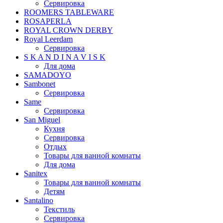
Сервировка
ROOMERS TABLEWARE
ROSAPERLA
ROYAL CROWN DERBY
Royal Leerdam
Сервировка
S K A N D I N A V I S K
Для дома
SAMADOYO
Sambonet
Сервировка
Same
Сервировка
San Miguel
Кухня
Сервировка
Отдых
Товары для ванной комнаты
Для дома
Sanitex
Товары для ванной комнаты
Детям
Santalino
Текстиль
Сервировка