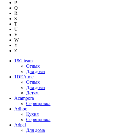
P
Q
R
S
T
U
V
W
Y
Z
1&2 team
Отдых
Для дома
1DEA.me
Отдых
Для дома
Детям
Acampora
Сервировка
Adhoc
Кухня
Сервировка
Adpal
Для дома