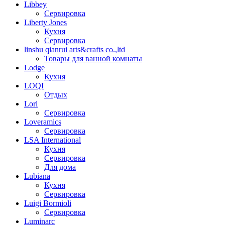
Libbey
Сервировка
Liberty Jones
Кухня
Сервировка
linshu qianrui arts&crafts co.,ltd
Товары для ванной комнаты
Lodge
Кухня
LOQI
Отдых
Lori
Сервировка
Loveramics
Сервировка
LSA International
Кухня
Сервировка
Для дома
Lubiana
Кухня
Сервировка
Luigi Bormioli
Сервировка
Luminarc