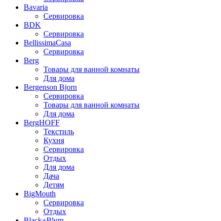
Bavaria
Сервировка
BDK
Сервировка
BellissimaCasa
Сервировка
Berg
Товары для ванной комнаты
Для дома
Bergenson Bjorn
Сервировка
Товары для ванной комнаты
Для дома
BergHOFF
Текстиль
Кухня
Сервировка
Отдых
Для дома
Дача
Детям
BigMouth
Сервировка
Отдых
Black+Blum