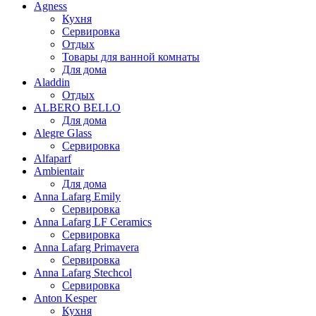
Agness
Кухня
Сервировка
Отдых
Товары для ванной комнаты
Для дома
Aladdin
Отдых
ALBERO BELLO
Для дома
Alegre Glass
Сервировка
Alfaparf
Ambientair
Для дома
Anna Lafarg Emily
Сервировка
Anna Lafarg LF Ceramics
Сервировка
Anna Lafarg Primavera
Сервировка
Anna Lafarg Stechcol
Сервировка
Anton Kesper
Кухня