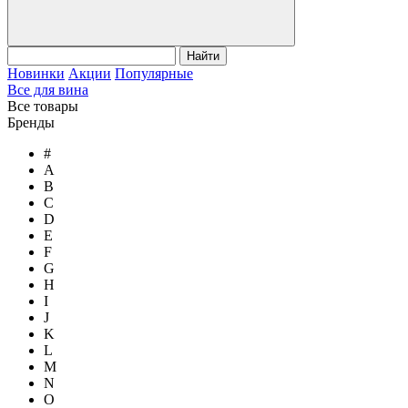
Найти
Новинки
Акции
Популярные
Все для вина
Все товары
Бренды
#
A
B
C
D
E
F
G
H
I
J
K
L
M
N
O