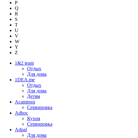
P
Q
R
S
T
U
V
W
Y
Z
1&2 team
Отдых
Для дома
1DEA.me
Отдых
Для дома
Детям
Acampora
Сервировка
Adhoc
Кухня
Сервировка
Adpal
Для дома