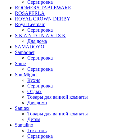
Сервировка
ROOMERS TABLEWARE
ROSAPERLA
ROYAL CROWN DERBY
Royal Leerdam
Сервировка
S K A N D I N A V I S K
Для дома
SAMADOYO
Sambonet
Сервировка
Same
Сервировка
San Miguel
Кухня
Сервировка
Отдых
Товары для ванной комнаты
Для дома
Sanitex
Товары для ванной комнаты
Детям
Santalino
Текстиль
Сервировка