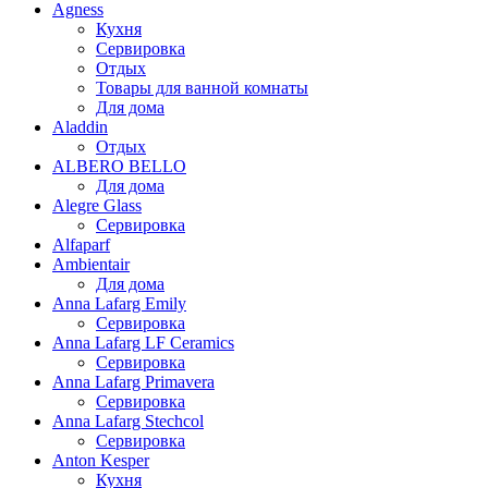
Agness
Кухня
Сервировка
Отдых
Товары для ванной комнаты
Для дома
Aladdin
Отдых
ALBERO BELLO
Для дома
Alegre Glass
Сервировка
Alfaparf
Ambientair
Для дома
Anna Lafarg Emily
Сервировка
Anna Lafarg LF Ceramics
Сервировка
Anna Lafarg Primavera
Сервировка
Anna Lafarg Stechcol
Сервировка
Anton Kesper
Кухня