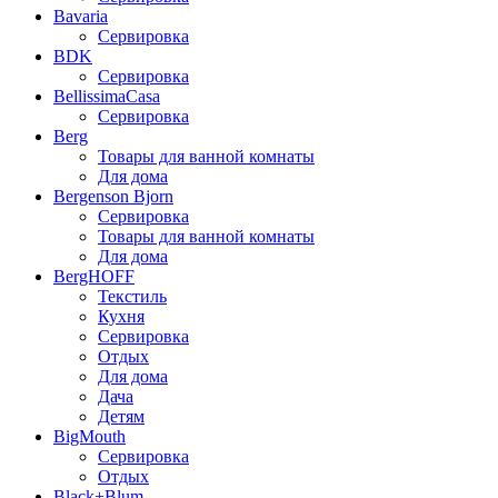
Bavaria
Сервировка
BDK
Сервировка
BellissimaCasa
Сервировка
Berg
Товары для ванной комнаты
Для дома
Bergenson Bjorn
Сервировка
Товары для ванной комнаты
Для дома
BergHOFF
Текстиль
Кухня
Сервировка
Отдых
Для дома
Дача
Детям
BigMouth
Сервировка
Отдых
Black+Blum