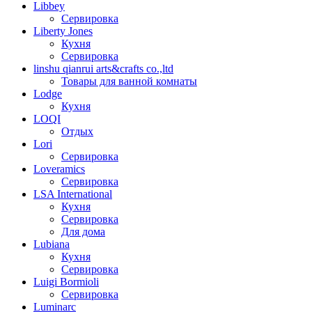
Libbey
Сервировка
Liberty Jones
Кухня
Сервировка
linshu qianrui arts&crafts co.,ltd
Товары для ванной комнаты
Lodge
Кухня
LOQI
Отдых
Lori
Сервировка
Loveramics
Сервировка
LSA International
Кухня
Сервировка
Для дома
Lubiana
Кухня
Сервировка
Luigi Bormioli
Сервировка
Luminarc