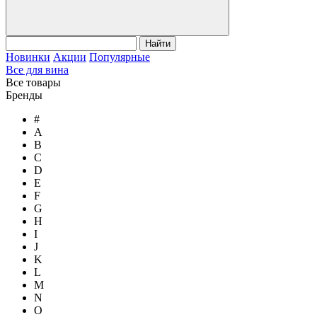
Найти
Новинки
Акции
Популярные
Все для вина
Все товары
Бренды
#
A
B
C
D
E
F
G
H
I
J
K
L
M
N
O