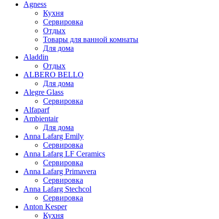
Agness
Кухня
Сервировка
Отдых
Товары для ванной комнаты
Для дома
Aladdin
Отдых
ALBERO BELLO
Для дома
Alegre Glass
Сервировка
Alfaparf
Ambientair
Для дома
Anna Lafarg Emily
Сервировка
Anna Lafarg LF Ceramics
Сервировка
Anna Lafarg Primavera
Сервировка
Anna Lafarg Stechcol
Сервировка
Anton Kesper
Кухня