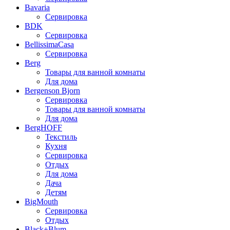
Bavaria
Сервировка
BDK
Сервировка
BellissimaCasa
Сервировка
Berg
Товары для ванной комнаты
Для дома
Bergenson Bjorn
Сервировка
Товары для ванной комнаты
Для дома
BergHOFF
Текстиль
Кухня
Сервировка
Отдых
Для дома
Дача
Детям
BigMouth
Сервировка
Отдых
Black+Blum