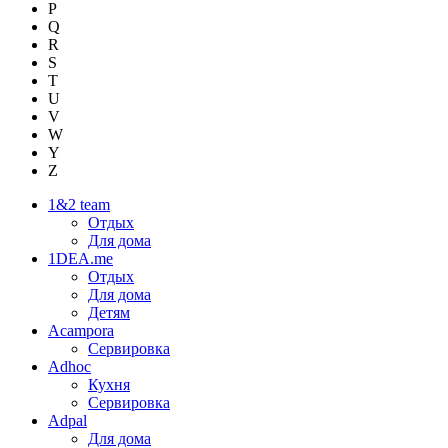
P
Q
R
S
T
U
V
W
Y
Z
1&2 team
Отдых
Для дома
1DEA.me
Отдых
Для дома
Детям
Acampora
Сервировка
Adhoc
Кухня
Сервировка
Adpal
Для дома