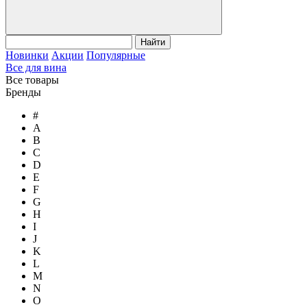
Найти
Новинки
Акции
Популярные
Все для вина
Все товары
Бренды
#
A
B
C
D
E
F
G
H
I
J
K
L
M
N
O