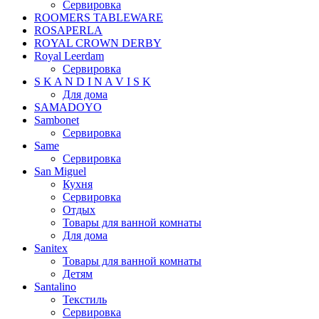
Сервировка
ROOMERS TABLEWARE
ROSAPERLA
ROYAL CROWN DERBY
Royal Leerdam
Сервировка
S K A N D I N A V I S K
Для дома
SAMADOYO
Sambonet
Сервировка
Same
Сервировка
San Miguel
Кухня
Сервировка
Отдых
Товары для ванной комнаты
Для дома
Sanitex
Товары для ванной комнаты
Детям
Santalino
Текстиль
Сервировка