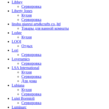
Libbey
Сервировка
Liberty Jones
Кухня
Сервировка
linshu qianrui arts&crafts co.,ltd
Товары для ванной комнаты
Lodge
Кухня
LOQI
Отдых
Lori
Сервировка
Loveramics
Сервировка
LSA International
Кухня
Сервировка
Для дома
Lubiana
Кухня
Сервировка
Luigi Bormioli
Сервировка
Luminarc