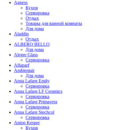
Agness
Кухня
Сервировка
Отдых
Товары для ванной комнаты
Для дома
Aladdin
Отдых
ALBERO BELLO
Для дома
Alegre Glass
Сервировка
Alfaparf
Ambientair
Для дома
Anna Lafarg Emily
Сервировка
Anna Lafarg LF Ceramics
Сервировка
Anna Lafarg Primavera
Сервировка
Anna Lafarg Stechcol
Сервировка
Anton Kesper
Кухня