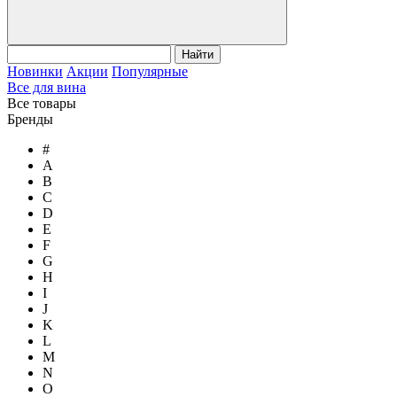
Найти
Новинки
Акции
Популярные
Все для вина
Все товары
Бренды
#
A
B
C
D
E
F
G
H
I
J
K
L
M
N
O