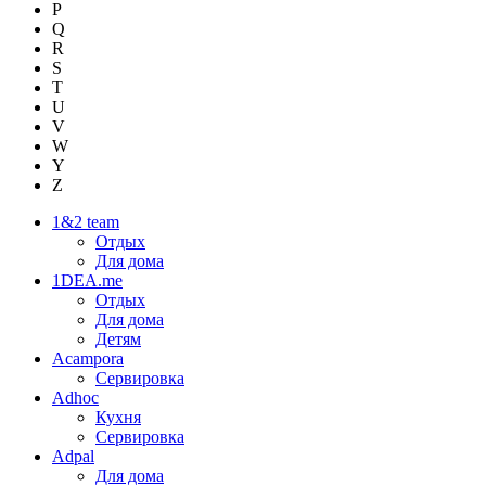
P
Q
R
S
T
U
V
W
Y
Z
1&2 team
Отдых
Для дома
1DEA.me
Отдых
Для дома
Детям
Acampora
Сервировка
Adhoc
Кухня
Сервировка
Adpal
Для дома