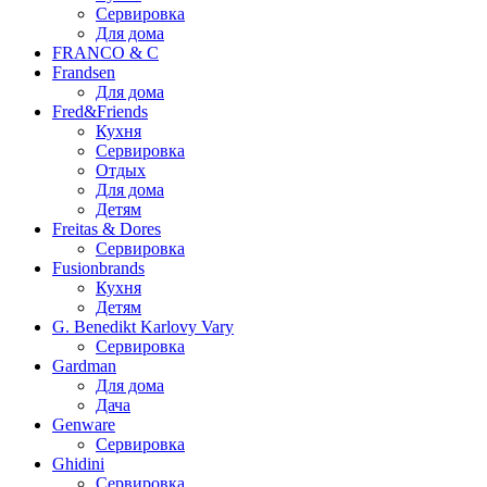
Сервировка
Для дома
FRANCO & C
Frandsen
Для дома
Fred&Friends
Кухня
Сервировка
Отдых
Для дома
Детям
Freitas & Dores
Сервировка
Fusionbrands
Кухня
Детям
G. Benedikt Karlovy Vary
Сервировка
Gardman
Для дома
Дача
Genware
Сервировка
Ghidini
Сервировка