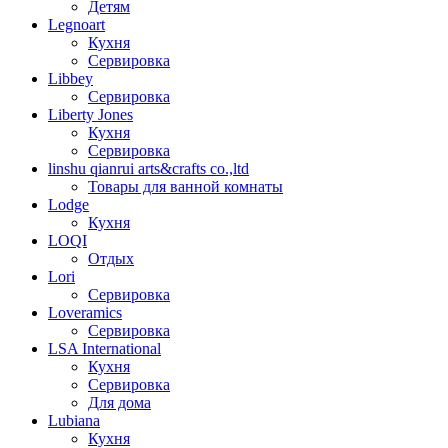
Детям
Legnoart
Кухня
Сервировка
Libbey
Сервировка
Liberty Jones
Кухня
Сервировка
linshu qianrui arts&crafts co.,ltd
Товары для ванной комнаты
Lodge
Кухня
LOQI
Отдых
Lori
Сервировка
Loveramics
Сервировка
LSA International
Кухня
Сервировка
Для дома
Lubiana
Кухня