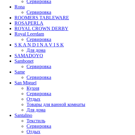
Сервировка
Rona
Сервировка
ROOMERS TABLEWARE
ROSAPERLA
ROYAL CROWN DERBY
Royal Leerdam
Сервировка
S K A N D I N A V I S K
Для дома
SAMADOYO
Sambonet
Сервировка
Same
Сервировка
San Miguel
Кухня
Сервировка
Отдых
Товары для ванной комнаты
Для дома
Santalino
Текстиль
Сервировка
Отдых