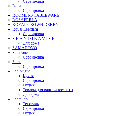
Сервировка
Rona
Сервировка
ROOMERS TABLEWARE
ROSAPERLA
ROYAL CROWN DERBY
Royal Leerdam
Сервировка
S K A N D I N A V I S K
Для дома
SAMADOYO
Sambonet
Сервировка
Same
Сервировка
San Miguel
Кухня
Сервировка
Отдых
Товары для ванной комнаты
Для дома
Santalino
Текстиль
Сервировка
Отдых