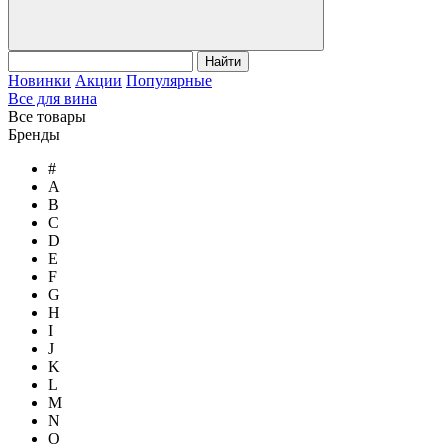
Найти
Новинки
Акции
Популярные
Все для вина
Все товары
Бренды
#
A
B
C
D
E
F
G
H
I
J
K
L
M
N
O