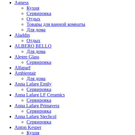
Agness
Кухня
Сервировка
Отдых
Товары для ванной комнаты
Для дома
Aladdin
Отдых
ALBERO BELLO
Для дома
Alegre Glass
Сервировка
Alfaparf
Ambientair
Для дома
Anna Lafarg Emily
Сервировка
Anna Lafarg LF Ceramics
Сервировка
Anna Lafarg Primavera
Сервировка
Anna Lafarg Stechcol
Сервировка
Anton Kesper
Кухня