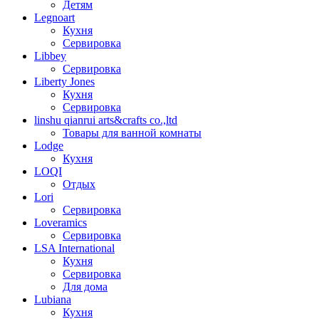
Детям
Legnoart
Кухня
Сервировка
Libbey
Сервировка
Liberty Jones
Кухня
Сервировка
linshu qianrui arts&crafts co.,ltd
Товары для ванной комнаты
Lodge
Кухня
LOQI
Отдых
Lori
Сервировка
Loveramics
Сервировка
LSA International
Кухня
Сервировка
Для дома
Lubiana
Кухня