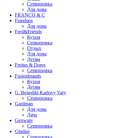
Сервировка
Для дома
FRANCO & C
Frandsen
Для дома
Fred&Friends
Кухня
Сервировка
Отдых
Для дома
Детям
Freitas & Dores
Сервировка
Fusionbrands
Кухня
Детям
G. Benedikt Karlovy Vary
Сервировка
Gardman
Для дома
Дача
Genware
Сервировка
Ghidini
Сервировка