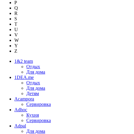
P
Q
R
S
T
U
V
W
Y
Z
1&2 team
Отдых
Для дома
1DEA.me
Отдых
Для дома
Детям
Acampora
Сервировка
Adhoc
Кухня
Сервировка
Adpal
Для дома